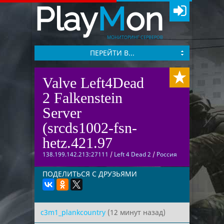
Play
M
on
МОНИТОРИНГ СЕРВЕРОВ
ПЕРЕЙТИ В...
Valve Left4Dead
2 Falkenstein
Server
(srcds1002-fsn-
hetz.421.97
138.199.142.213:27111
/
Left 4 Dead 2
/
Россия
ПОДЕЛИТЬСЯ С ДРУЗЬЯМИ
c3m1_plankcountry
(12 минут назад)