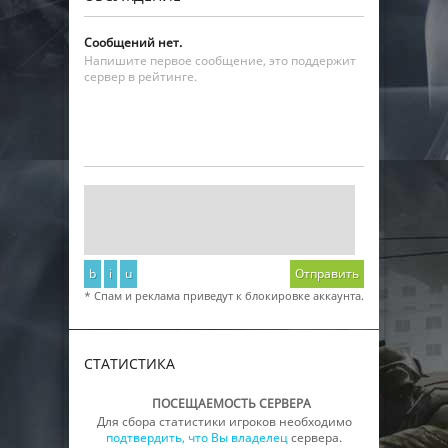
Сообщений нет.
Напишите первое сообщение, это поддержит
сервер в рейтинге.
b
i
u
Отправить
* Спам и реклама приведут к блокировке аккаунта.
СТАТИСТИКА
ПОСЕЩАЕМОСТЬ СЕРВЕРА
Для сбора статистики игроков необходимо
подтвердить, что Вы владелец
сервера.