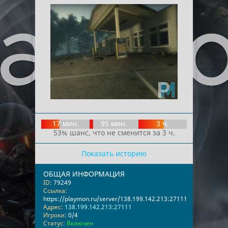
17 мин.
95 мин.
3 ч.
53% шанс, что не сменится за 3 ч.
Показать историю
ОБЩАЯ ИНФОРМАЦИЯ
ID:
79249
Ссылка:
https://playmon.ru/server/138.199.142.213:27111
Адрес:
138.199.142.213:27111
Игроки:
0/4
Статус:
Включен