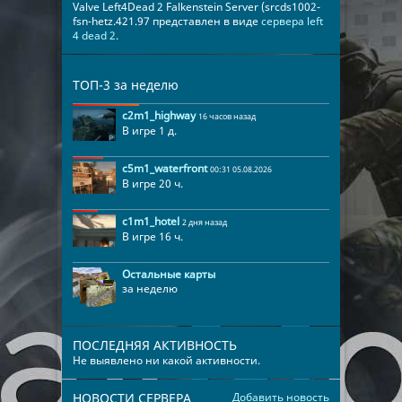
Valve Left4Dead 2 Falkenstein Server (srcds1002-
fsn-hetz.421.97 представлен в виде
сервера left
4 dead 2
.
ТОП-3 за неделю
c2m1_highway
16 часов назад
В игре 1 д.
c5m1_waterfront
00:31 05.08.2026
В игре 20 ч.
c1m1_hotel
2 дня назад
В игре 16 ч.
Остальные карты
за неделю
ПОСЛЕДНЯЯ АКТИВНОСТЬ
Не выявлено ни какой активности.
НОВОСТИ СЕРВЕРА
Добавить новость