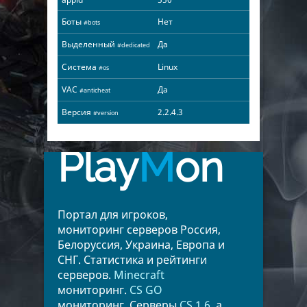
Боты
Нет
#bots
Выделенный
Да
#dedicated
Система
Linux
#os
VAC
Да
#anticheat
Версия
2.2.4.3
#version
Play
M
on
Портал для игроков,
мониторинг серверов Россия,
Белоруссия, Украина, Европа и
СНГ. Статистика и рейтинги
серверов.
Minecraft
мониторинг.
CS GO
мониторинг. Серверы
CS 1.6
, а