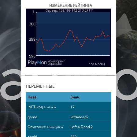
ИЗМЕНЕНИЕ РЕЙТИНГА
ПЕРЕМЕННЫЕ
Назв.
Знач.
.NET-код
17
#netcode
game
left4dead2
Описание
Left 4 Dead 2
#description
appid
550