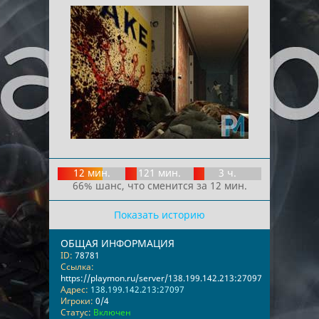
12 мин.
121 мин.
3 ч.
66% шанс, что сменится за 12 мин.
Показать историю
ОБЩАЯ ИНФОРМАЦИЯ
ID:
78781
Ссылка:
https://playmon.ru/server/138.199.142.213:27097
Адрес:
138.199.142.213:27097
Игроки:
0/4
Статус:
Включен