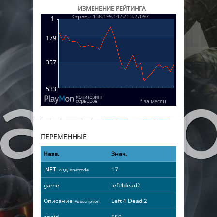
ИЗМЕНЕНИЕ РЕЙТИНГА
ПЕРЕМЕННЫЕ
Назв.
Знач.
.NET-код
17
#netcode
game
left4dead2
Описание
Left 4 Dead 2
#description
appid
550