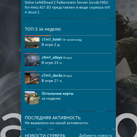
Valve Left4Dead 2 Falkenstein Server (srcds1002-
fsn-hetz.421.83 представлен в виде
сервера left
4 dead 2
.
ТОП-3 за неделю
c1m1_hotel
18 часов назад
В игре 2 д.
c9m1_alleys
Вчера
В игре 23 ч.
c7m1_docks
Вчера
В игре 21 ч.
Остальные карты
за неделю
ПОСЛЕДНЯЯ АКТИВНОСТЬ
Не выявлено ни какой активности.
НОВОСТИ СЕРВЕРА
Добавить новость