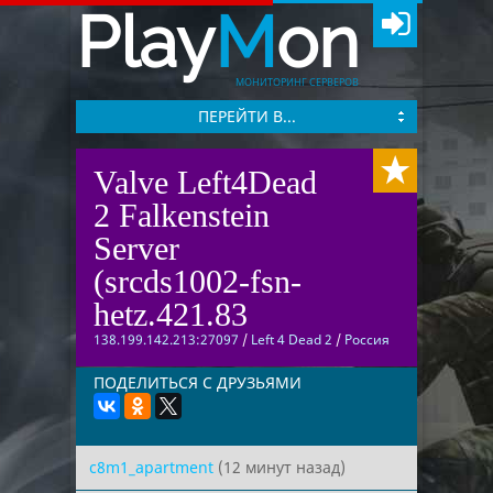
Play
M
on
МОНИТОРИНГ СЕРВЕРОВ
ПЕРЕЙТИ В...
Valve Left4Dead
2 Falkenstein
Server
(srcds1002-fsn-
hetz.421.83
138.199.142.213:27097
/
Left 4 Dead 2
/
Россия
ПОДЕЛИТЬСЯ С ДРУЗЬЯМИ
c8m1_apartment
(12 минут назад)