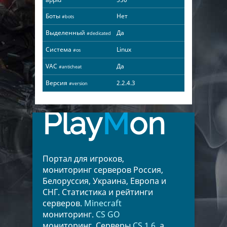
Боты
Нет
#bots
Выделенный
Да
#dedicated
Система
Linux
#os
VAC
Да
#anticheat
Версия
2.2.4.3
#version
Play
M
on
Портал для игроков,
мониторинг серверов Россия,
Белоруссия, Украина, Европа и
СНГ. Статистика и рейтинги
серверов.
Minecraft
мониторинг.
CS GO
мониторинг. Серверы
CS 1.6
, а