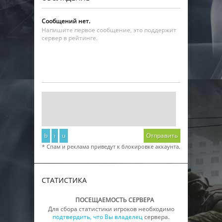
Сообщений нет.
Напишите первое сообщение, это поддержит
сервер в рейтинге.
b
i
u
Отправить
* Спам и реклама приведут к блокировке аккаунта.
СТАТИСТИКА
ПОСЕЩАЕМОСТЬ СЕРВЕРА
Для сбора статистики игроков необходимо
подтвердить, что Вы владелец
сервера.