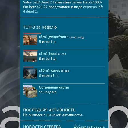
Valve Left4Dead 2 Falkenstein Server (srcds1003-
fsn-hetz.421.27 представлен в виде
сервера left
4 dead 2
.
ТОП-3 за неделю
c5m1_waterfront
9 часов назад
В игре 1 д.
c1m1_hotel
Вчера
В игре 1 д.
c10m1_caves
Вчера
В игре 21 ч.
Остальные карты
за неделю
ПОСЛЕДНЯЯ АКТИВНОСТЬ
Не выявлено ни какой активности.
НОВОСТИ СЕРВЕРА
Добавить новость