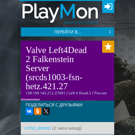
Play
M
on
МОНИТОРИНГ СЕРВЕРОВ
ПЕРЕЙТИ В...
Valve Left4Dead
2 Falkenstein
Server
(srcds1003-fsn-
hetz.421.27
138.199.142.212:27041
/
Left 4 Dead 2
/
Россия
ПОДЕЛИТЬСЯ С ДРУЗЬЯМИ
c1m2_streets
(2 часа назад)