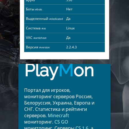
Боты
Нет
#bots
Выделенный
Да
#dedicated
Система
Linux
#os
VAC
Да
#anticheat
Версия
2.2.4.3
#version
Play
M
on
Портал для игроков,
мониторинг серверов Россия,
Белоруссия, Украина, Европа и
СНГ. Статистика и рейтинги
серверов.
Minecraft
мониторинг.
CS GO
мониторинг. Серверы
CS 1.6
, а