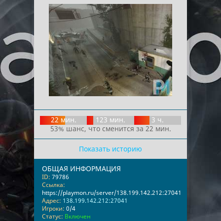
22 мин.
123 мин.
3 ч.
53% шанс, что сменится за 22 мин.
Показать историю
ОБЩАЯ ИНФОРМАЦИЯ
ID:
79786
Ссылка:
https://playmon.ru/server/138.199.142.212:27041
Адрес:
138.199.142.212:27041
Игроки:
0/4
Статус:
Включен