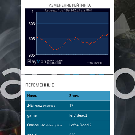
ИЗМЕНЕНИЕ РЕЙТИНГА
ПЕРЕМЕННЫЕ
Назв.
Знач.
.NET-код
17
#netcode
game
left4dead2
Описание
Left 4 Dead 2
#description
appid
550