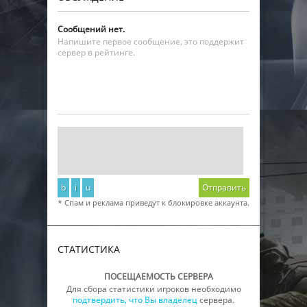
Сообщений нет.
Напишите первое сообщение, это поддержит
сервер в рейтинге.
b
i
u
Отправить
* Спам и реклама приведут к блокировке аккаунта.
СТАТИСТИКА
ПОСЕЩАЕМОСТЬ СЕРВЕРА
Для сбора статистики игроков необходимо
подтвердить, что Вы владелец
сервера.