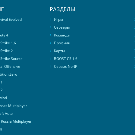
Г
РАЗДЕЛЫ
ival Evolved
Игры
Серверы
uty 4
Команды
trike 1.6
Профили
Strike 2
Карты
Strike Source
BOOST CS 1.6
al Offensive
Сервис No-IP
ition Zero
 1
 2
 Mod
eas Multiplayer
ft Auto
Russia Multiplayer
ft