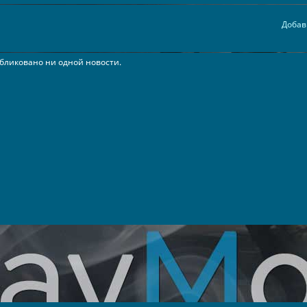
Добав
бликовано ни одной новости.