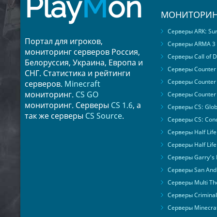
Play
M
on
МОНИТОРИН
Серверы ARK: Surv
Портал для игроков,
Серверы ARMA 3
мониторинг серверов Россия,
Серверы Call of D
Белоруссия, Украина, Европа и
Серверы Counter S
СНГ. Статистика и рейтинги
Серверы Counter 
серверов.
Minecraft
мониторинг.
CS GO
Серверы Counter 
мониторинг. Серверы
CS 1.6
, а
Серверы CS: Glob
так же серверы
CS Source
.
Серверы CS: Cond
Серверы Half Life
Серверы Half Life
Серверы Garry's
Серверы San Andr
Серверы Multi The
Серверы Criminal 
Серверы Minecra