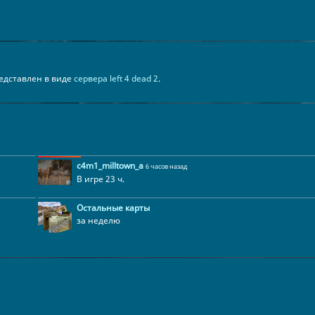
представлен в виде
сервера left 4 dead 2
.
c4m1_milltown_a
6 часов назад
В игре 23 ч.
Остальные карты
за неделю