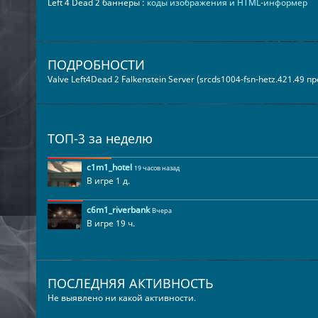
Left 4 Dead 2 баннеры :
коды изображения и HTML-информер
ПОДРОБНОСТИ
Valve Left4Dead 2 Falkenstein Server (srcds1004-fsn-hetz.421.49 
ТОП-3 за неделю
c1m1_hotel
19 часов назад
В игре 1 д.
c6m1_riverbank
Вчера
В игре 19 ч.
ПОСЛЕДНЯЯ АКТИВНОСТЬ
Не выявлено ни какой активности.