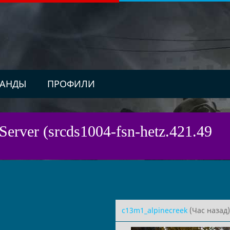
АНДЫ
ПРОФИЛИ
Server (srcds1004-fsn-hetz.421.49
c13m1_alpinecreek
(Час назад)