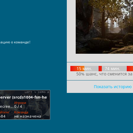
ацию о команде!
15 мин.
74 мин.
50% шанс, что сменится за
Показать историю