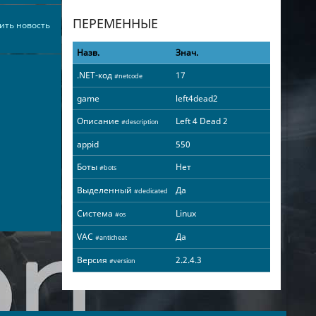
ПЕРЕМЕННЫЕ
ить новость
Назв.
Знач.
.NET-код
17
#netcode
game
left4dead2
Описание
Left 4 Dead 2
#description
appid
550
Боты
Нет
#bots
Выделенный
Да
#dedicated
Система
Linux
#os
VAC
Да
#anticheat
Версия
2.2.4.3
#version