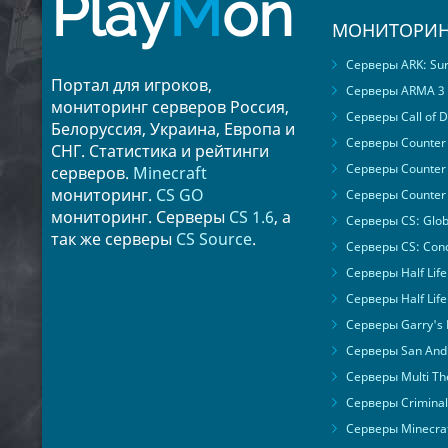
Play
M
on
МОНИТОРИН
Серверы ARK: Surv
Портал для игроков,
Серверы ARMA 3
мониторинг серверов Россия,
Серверы Call of D
Белоруссия, Украина, Европа и
Серверы Counter S
СНГ. Статистика и рейтинги
Серверы Counter 
серверов.
Minecraft
мониторинг.
CS GO
Серверы Counter 
мониторинг. Серверы
CS 1.6
, а
Серверы CS: Glob
так же серверы
CS Source
.
Серверы CS: Cond
Серверы Half Life
Серверы Half Life
Серверы Garry's
Серверы San Andr
Серверы Multi The
Серверы Criminal 
Серверы Minecra