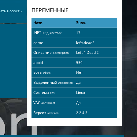
ПЕРЕМЕННЫЕ
ить новость
Назв.
Знач.
.NET-код
17
#netcode
game
left4dead2
Описание
Left 4 Dead 2
#description
appid
550
Боты
Нет
#bots
Выделенный
Да
#dedicated
Система
Linux
#os
VAC
Да
#anticheat
Версия
2.2.4.3
#version