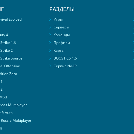
Г
РАЗДЕЛЫ
ival Evolved
Игры
Серверы
uty 4
Команды
trike 1.6
Профили
Strike 2
Карты
Strike Source
BOOST CS 1.6
al Offensive
Сервис No-IP
ition Zero
 1
 2
 Mod
eas Multiplayer
ft Auto
Russia Multiplayer
ft