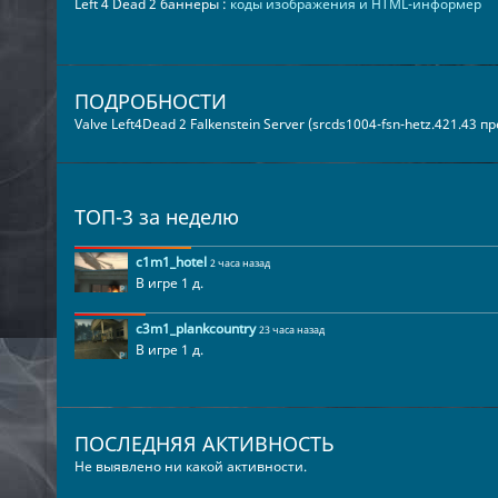
Left 4 Dead 2 баннеры :
коды изображения и HTML-информер
ПОДРОБНОСТИ
Valve Left4Dead 2 Falkenstein Server (srcds1004-fsn-hetz.421.43 
ТОП-3 за неделю
c1m1_hotel
2 часа назад
В игре 1 д.
c3m1_plankcountry
23 часа назад
В игре 1 д.
ПОСЛЕДНЯЯ АКТИВНОСТЬ
Не выявлено ни какой активности.