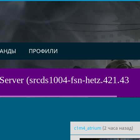
АНДЫ
ПРОФИЛИ
Server (srcds1004-fsn-hetz.421.43
c1m4_atrium
(2 часа назад)