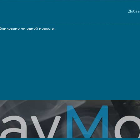
Добав
бликовано ни одной новости.