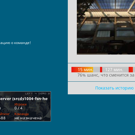
ацию о команде!
15 мин.
127 мин.
76% шанс, что сменится за
Показать историю