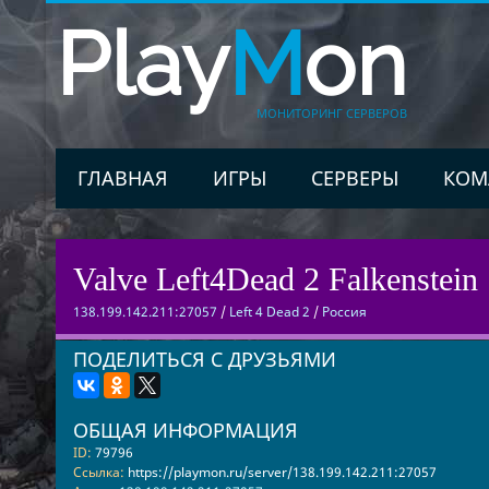
Play
M
on
МОНИТОРИНГ СЕРВЕРОВ
ГЛАВНАЯ
ИГРЫ
СЕРВЕРЫ
КОМ
Valve Left4Dead 2 Falkenstein 
138.199.142.211:27057
/
Left 4 Dead 2
/
Россия
ПОДЕЛИТЬСЯ С ДРУЗЬЯМИ
ОБЩАЯ ИНФОРМАЦИЯ
ID:
79796
Ссылка:
https://playmon.ru/server/138.199.142.211:27057