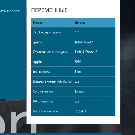
ПЕРЕМЕННЫЕ
ить новость
Назв.
Знач.
.NET-код
17
#netcode
game
left4dead2
Описание
Left 4 Dead 2
#description
appid
550
Боты
Нет
#bots
Выделенный
Да
#dedicated
Система
Linux
#os
VAC
Да
#anticheat
Версия
2.2.4.3
#version