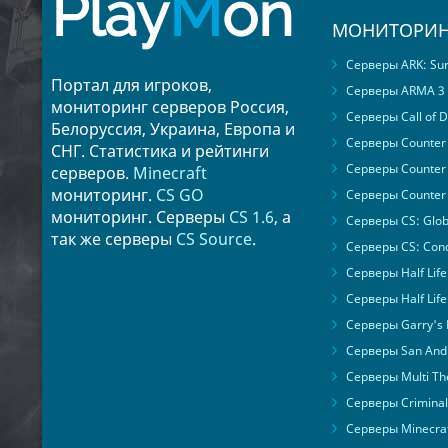
Play
M
on
МОНИТОРИН
Серверы ARK: Surv
Портал для игроков,
Серверы ARMA 3
мониторинг серверов Россия,
Серверы Call of D
Белоруссия, Украина, Европа и
Серверы Counter S
СНГ. Статистика и рейтинги
Серверы Counter 
серверов.
Minecraft
мониторинг.
CS GO
Серверы Counter 
мониторинг. Серверы
CS 1.6
, а
Серверы CS: Glob
так же серверы
CS Source
.
Серверы CS: Cond
Серверы Half Life
Серверы Half Life
Серверы Garry's
Серверы San Andr
Серверы Multi The
Серверы Criminal 
Серверы Minecra