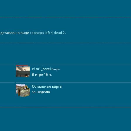
представлен в виде
сервера left 4 dead 2
.
c1m1_hotel
Вчера
В игре 16 ч.
Остальные карты
за неделю