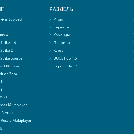
Г
РАЗДЕЛЫ
ival Evolved
Игры
Серверы
uty 4
Команды
trike 1.6
Профили
Strike 2
Карты
Strike Source
BOOST CS 1.6
al Offensive
Сервис No-IP
ition Zero
 1
 2
 Mod
eas Multiplayer
ft Auto
Russia Multiplayer
ft