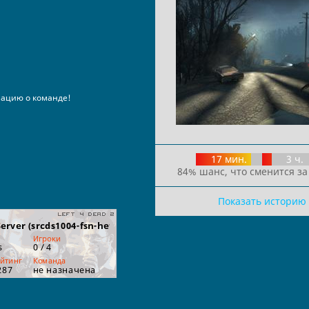
ацию о команде!
17 мин.
3 ч.
84% шанс, что сменится за
Показать историю