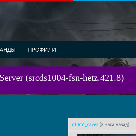
АНДЫ
ПРОФИЛИ
Server (srcds1004-fsn-hetz.421.8)
c10m1_caves
(2 часа назад)