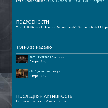
Left 4 Dead 2 баннеры :
коды изображения и HTML-информер
ПОДРОБНОСТИ
Valve Left4Dead 2 Falkenstein Server (srcds1004-fsn-hetz.421.8) 
ТОП-3 за неделю
c6m1_riverbank
2 дня назад
В игре 18 ч.
c8m1_apartment
Вчера
В игре 16 ч.
ПОСЛЕДНЯЯ АКТИВНОСТЬ
Не выявлено ни какой активности.