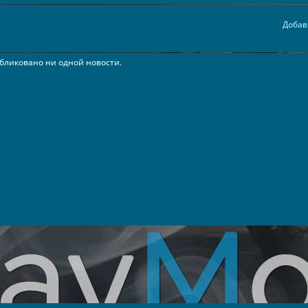
Добав
бликовано ни одной новости.