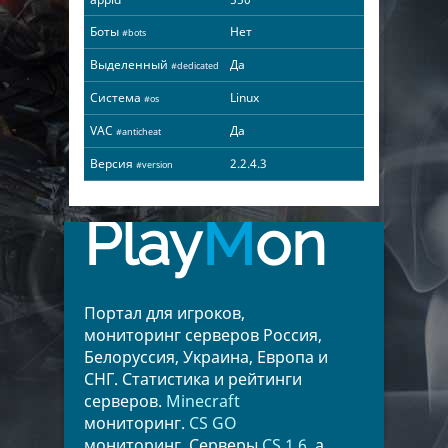
Боты
Нет
#bots
Выделенный
Да
#dedicated
Система
Linux
#os
VAC
Да
#anticheat
Версия
2.2.4.3
#version
Play
M
on
Портал для игроков,
мониторинг серверов Россия,
Белоруссия, Украина, Европа и
СНГ. Статистика и рейтинги
серверов.
Minecraft
мониторинг.
CS GO
мониторинг. Серверы
CS 1.6
, а