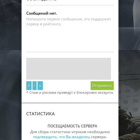
Сообщений нет.
Напишите первое сообщение, это поддержит
сервер в рейтинге.
b
i
u
Отправить
* Спам и реклама приведут к блокировке аккаунта.
СТАТИСТИКА
ПОСЕЩАЕМОСТЬ СЕРВЕРА
Для сбора статистики игроков необходимо
подтвердить, что Вы владелец
сервера.