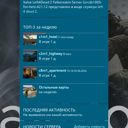
Valve Left4Dead 2 Falkenstein Server (srcds1005-
fsn-hetz.421.12 представлен в виде
сервера left
4 dead 2
.
ТОП-3 за неделю
c1m1_hotel
3 часа назад
В игре 1 д.
c2m1_highway
Вчера
В игре 1 д.
c8m1_apartment
10:18 03.08.2026
В игре 1 д.
Остальные карты
за неделю
ПОСЛЕДНЯЯ АКТИВНОСТЬ
Не выявлено ни какой активности.
НОВОСТИ СЕРВЕРА
Добавить новость