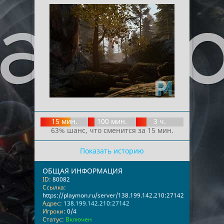
15 мин.
100 мин.
3 ч.
63% шанс, что сменится за 15 мин.
Показать историю
ОБЩАЯ ИНФОРМАЦИЯ
ID:
80082
Ссылка:
https://playmon.ru/server/138.199.142.210:27142
Адрес:
138.199.142.210:27142
Игроки:
0/4
Статус:
Включен