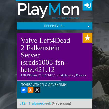
Play
M
on
МОНИТОРИНГ СЕРВЕРОВ
ПЕРЕЙТИ В...
Valve Left4Dead
2 Falkenstein
Server
(srcds1005-fsn-
hetz.421.12
138.199.142.210:27142
/
Left 4 Dead 2
/
Россия
ПОДЕЛИТЬСЯ С ДРУЗЬЯМИ
c13m1_alpinecreek
(Час назад)