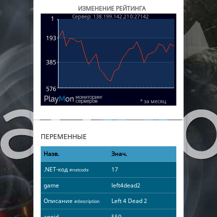
ИЗМЕНЕНИЕ РЕЙТИНГА
ПЕРЕМЕННЫЕ
Назв.
Знач.
.NET-код
17
#netcode
game
left4dead2
Описание
Left 4 Dead 2
#description
appid
550