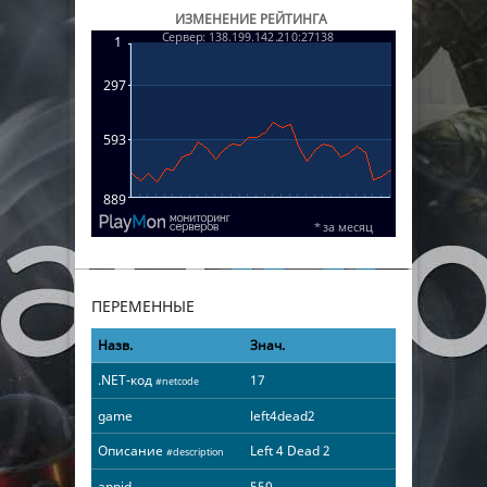
ИЗМЕНЕНИЕ РЕЙТИНГА
ПЕРЕМЕННЫЕ
Назв.
Знач.
.NET-код
17
#netcode
game
left4dead2
Описание
Left 4 Dead 2
#description
appid
550