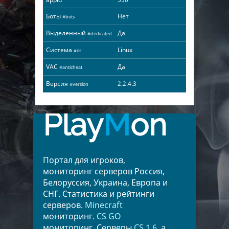
Боты
Нет
#bots
Выделенный
Да
#dedicated
Система
Linux
#os
VAC
Да
#anticheat
Версия
2.2.4.3
#version
Play
M
on
Портал для игроков,
мониторинг серверов Россия,
Белоруссия, Украина, Европа и
СНГ. Статистика и рейтинги
серверов.
Minecraft
мониторинг.
CS GO
мониторинг. Серверы
CS 1.6
, а