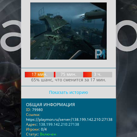
17 мин.
75 мин.
3 ч.
65% шанс, что сменится за 17 мин.
Показать историю
ОБЩАЯ ИНФОРМАЦИЯ
ID:
79980
Ссылка:
https://playmon.ru/server/138.199.142.210:27138
Адрес:
138.199.142.210:27138
Игроки:
0/4
Статус:
Включен