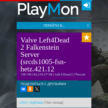
Play
M
on
МОНИТОРИНГ СЕРВЕРОВ
ПЕРЕЙТИ В...
Valve Left4Dead
2 Falkenstein
Server
(srcds1005-fsn-
hetz.421.12
138.199.142.210:27138
/
Left 4 Dead 2
/
Россия
ПОДЕЛИТЬСЯ С ДРУЗЬЯМИ
c2m1_highway
(Час назад)