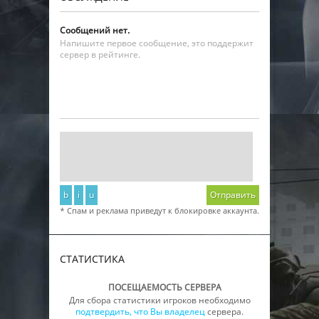
Сообщений нет.
Напишите первое сообщение, это поддержит
сервер в рейтинге.
b
i
u
Отправить
* Спам и реклама приведут к блокировке аккаунта.
СТАТИСТИКА
ПОСЕЩАЕМОСТЬ СЕРВЕРА
Для сбора статистики игроков необходимо
подтвердить, что Вы владелец
сервера.