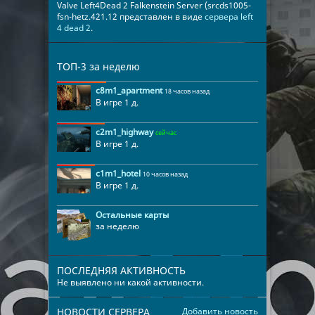
Valve Left4Dead 2 Falkenstein Server (srcds1005-
fsn-hetz.421.12 представлен в виде
сервера left
4 dead 2
.
ТОП-3 за неделю
c8m1_apartment
18 часов назад
В игре 1 д.
c2m1_highway
сейчас
В игре 1 д.
c1m1_hotel
10 часов назад
В игре 1 д.
Остальные карты
за неделю
ПОСЛЕДНЯЯ АКТИВНОСТЬ
Не выявлено ни какой активности.
НОВОСТИ СЕРВЕРА
Добавить новость