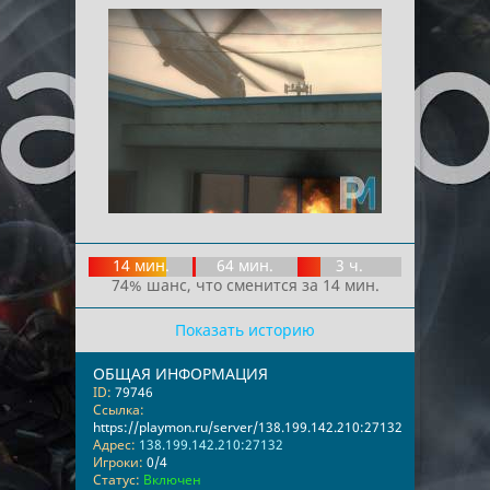
14 мин.
64 мин.
3 ч.
74% шанс, что сменится за 14 мин.
Показать историю
ОБЩАЯ ИНФОРМАЦИЯ
ID:
79746
Ссылка:
https://playmon.ru/server/138.199.142.210:27132
Адрес:
138.199.142.210:27132
Игроки:
0/4
Статус:
Включен