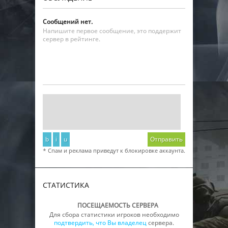
Сообщений нет.
Напишите первое сообщение, это поддержит
сервер в рейтинге.
b
i
u
Отправить
* Спам и реклама приведут к блокировке аккаунта.
СТАТИСТИКА
ПОСЕЩАЕМОСТЬ СЕРВЕРА
Для сбора статистики игроков необходимо
подтвердить, что Вы владелец
сервера.