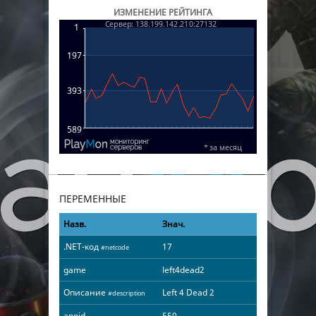
ИЗМЕНЕНИЕ РЕЙТИНГА
ПЕРЕМЕННЫЕ
Назв.
Знач.
.NET-код
17
#netcode
game
left4dead2
Описание
Left 4 Dead 2
#description
appid
550