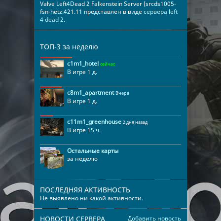
Valve Left4Dead 2 Falkenstein Server (srcds1005-
fsn-hetz.421.11 представлен в виде
сервера left
4 dead 2
.
ТОП-3 за неделю
c1m1_hotel
сейчас
В игре 1 д.
c8m1_apartment
Вчера
В игре 1 д.
c11m1_greenhouse
2 дня назад
В игре 15 ч.
Остальные карты
за неделю
ПОСЛЕДНЯЯ АКТИВНОСТЬ
Не выявлено ни какой активности.
НОВОСТИ СЕРВЕРА
Добавить новость