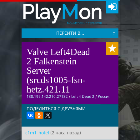
Play
M
on
МОНИТОРИНГ СЕРВЕРОВ
ПЕРЕЙТИ В...
Valve Left4Dead
2 Falkenstein
Server
(srcds1005-fsn-
hetz.421.11
138.199.142.210:27132
/
Left 4 Dead 2
/
Россия
ПОДЕЛИТЬСЯ С ДРУЗЬЯМИ
c1m1_hotel
(2 часа назад)