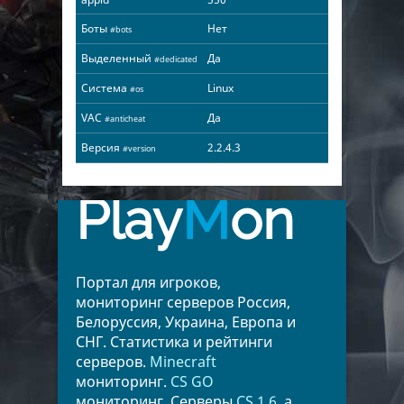
Боты
Нет
#bots
Выделенный
Да
#dedicated
Система
Linux
#os
VAC
Да
#anticheat
Версия
2.2.4.3
#version
Play
M
on
Портал для игроков,
мониторинг серверов Россия,
Белоруссия, Украина, Европа и
СНГ. Статистика и рейтинги
серверов.
Minecraft
мониторинг.
CS GO
мониторинг. Серверы
CS 1.6
, а