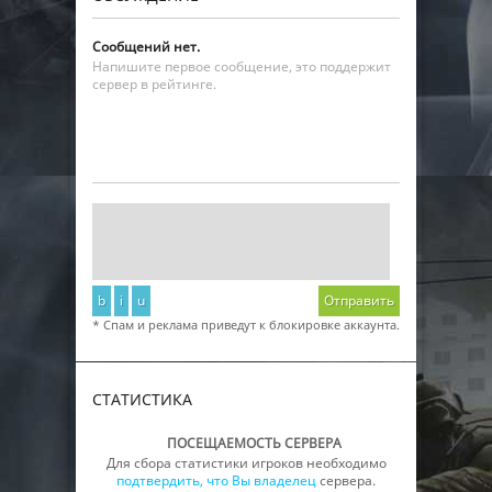
Сообщений нет.
Напишите первое сообщение, это поддержит
сервер в рейтинге.
b
i
u
Отправить
* Спам и реклама приведут к блокировке аккаунта.
СТАТИСТИКА
ПОСЕЩАЕМОСТЬ СЕРВЕРА
Для сбора статистики игроков необходимо
подтвердить, что Вы владелец
сервера.