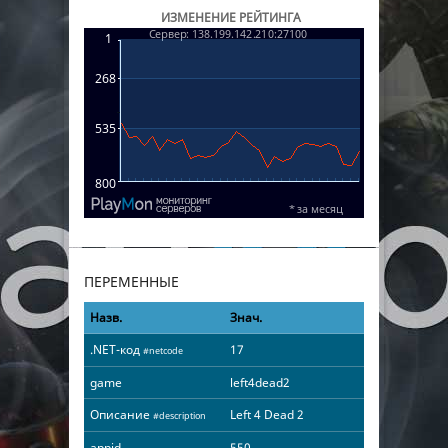
ИЗМЕНЕНИЕ РЕЙТИНГА
ПЕРЕМЕННЫЕ
Назв.
Знач.
.NET-код
17
#netcode
game
left4dead2
Описание
Left 4 Dead 2
#description
appid
550