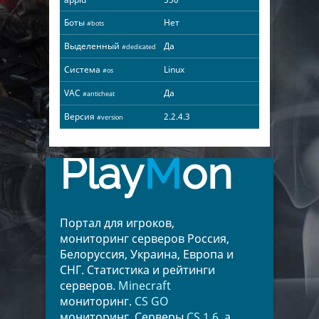
Боты
Нет
#bots
Выделенный
Да
#dedicated
Система
Linux
#os
VAC
Да
#anticheat
Версия
2.2.4.3
#version
Play
M
on
Портал для игроков,
мониторинг серверов Россия,
Белоруссия, Украина, Европа и
СНГ. Статистика и рейтинги
серверов.
Minecraft
мониторинг.
CS GO
мониторинг. Серверы
CS 1.6
, а