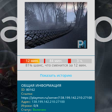
12 мин.
84 мин.
3 ч.
81% шанс, что сменится за 12 мин.
Показать историю
ОБЩАЯ ИНФОРМАЦИЯ
ID:
80162
Ссылка:
https://playmon.ru/server/138.199.142.210:27100
Адрес:
138.199.142.210:27100
Игроки:
0/4
Статус:
Включен