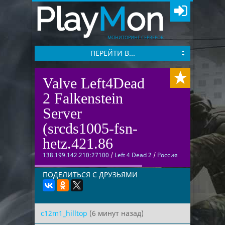
Play
M
on
МОНИТОРИНГ СЕРВЕРОВ
ПЕРЕЙТИ В...
Valve Left4Dead
2 Falkenstein
Server
(srcds1005-fsn-
hetz.421.86
138.199.142.210:27100
/
Left 4 Dead 2
/
Россия
ПОДЕЛИТЬСЯ С ДРУЗЬЯМИ
c12m1_hilltop
(6 минут назад)