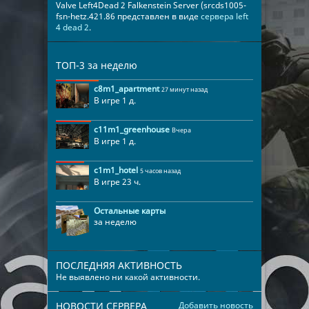
Valve Left4Dead 2 Falkenstein Server (srcds1005-
fsn-hetz.421.86 представлен в виде
сервера left
4 dead 2
.
ТОП-3 за неделю
c8m1_apartment
27 минут назад
В игре 1 д.
c11m1_greenhouse
Вчера
В игре 1 д.
c1m1_hotel
5 часов назад
В игре 23 ч.
Остальные карты
за неделю
ПОСЛЕДНЯЯ АКТИВНОСТЬ
Не выявлено ни какой активности.
НОВОСТИ СЕРВЕРА
Добавить новость