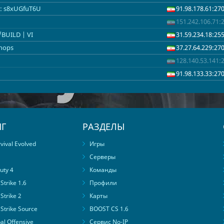
Ирландия
1
Болгария
1
Испания
1
Белар
C: s8xUGfuT6U
91.98.178.61:27
151.242.106.71:
/BUILD | VI
31.59.234.18:25
Shops
37.27.64.229:27
128.140.53.141:
91.98.133.33:27
Г
РАЗДЕЛЫ
ival Evolved
Игры
Серверы
uty 4
Команды
trike 1.6
Профили
Strike 2
Карты
Strike Source
BOOST CS 1.6
al Offensive
Сервис No-IP