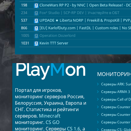
Австрия
1
Азербайджан
1
Эстония
1
198
CloneWars RP P2 - by NNC | Open Beta Release! - D
234
Fox² Studio | SCP-RP DEV | Участвуйте в ОБТ
537
UPDADE ★ Liberta NORP | Freekill & PropsKill | PVP
866
[EU] KarlofDuty.com | FastDL | Custom roles | No 
1005
Operation Dozerlord
1031
Kevin TTT Server
Play
M
on
МОНИТОРИН
Серверы ARK: Surv
Портал для игроков,
Серверы ARMA 3
мониторинг серверов Россия,
Серверы Call of D
Белоруссия, Украина, Европа и
Серверы Counter S
СНГ. Статистика и рейтинги
Серверы Counter 
серверов.
Minecraft
мониторинг.
CS GO
Серверы Counter 
мониторинг. Серверы
CS 1.6
, а
Серверы CS: Glob