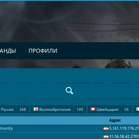
АНДЫ
ПРОФИЛИ
Россия
268
Великобритания
149
Швейцария
56
я
9
Швеция
7
Дания
6
Норвегия
6
Пол
Адрес
mmunity
5.161.119.176:2
Венгрия
2
Украина
2
Арабские Эмираты
1
Че
31.56.58.42:270