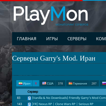
Play
M
on
МОНИТОРИНГ СЕРВЕРОВ
ГЛАВНАЯ
ИГРЫ
СЕРВЕРЫ
КОМ
Серверы Garry's Mod. Иран
Иран
X
США
378
Германия
287
Хорватия
16
Нидерланды
12
Португали
Сервер
83
{Vanilla & No Downloads} Friendly Garry's Mod Co
Италия
2
Греция
2
Австралия
2
143
[FR] Nexus RP | Clone Wars RP | Serious RP