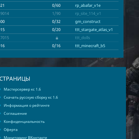
усь
1
Ирак
1
Румыния
1
021
0/60
rp_abafar_v1e
29014
1/90
rp_site_114_v1
500
0/32
gm_construct
015
0/20
ttt_stargate_atlas_v1
27015
ttt_dolls
016
0/16
ttt_minecraft_b5
СТРАНИЦЫ
Мастерсервер кс 1.6
Скачать русскую сборку кс 1.6
Информация о рейтинге
Соглашение
Конфиденциальность
Оферта
Мониторинг ВКонтакте