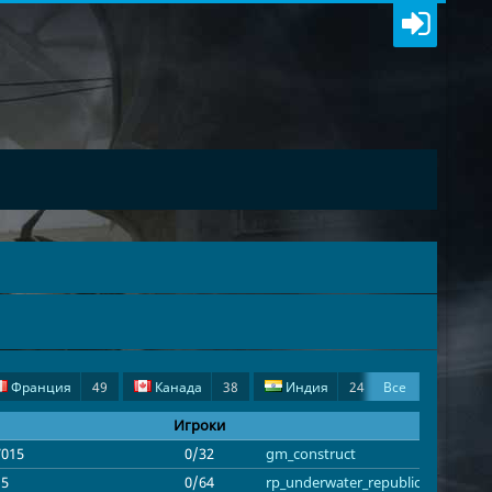
Франция
49
Канада
38
Индия
24
Все
ьша
5
Финляндия
5
Турция
3
Игроки
7015
0/32
gm_construct
хия
1
Литва
1
Словакия
1
15
0/64
rp_underwater_republic_base