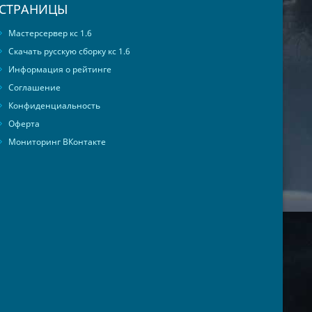
СТРАНИЦЫ
Мастерсервер кс 1.6
Скачать русскую сборку кс 1.6
Информация о рейтинге
Соглашение
Конфиденциальность
Оферта
Мониторинг ВКонтакте