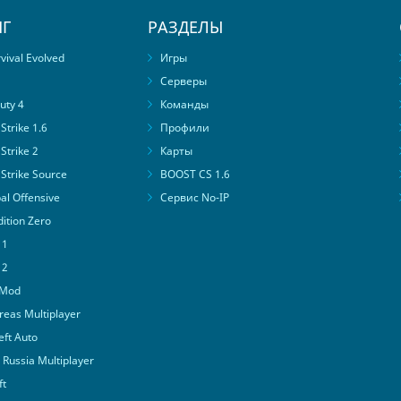
Г
РАЗДЕЛЫ
ival Evolved
Игры
Серверы
uty 4
Команды
trike 1.6
Профили
Strike 2
Карты
Strike Source
BOOST CS 1.6
al Offensive
Сервис No-IP
ition Zero
 1
 2
 Mod
eas Multiplayer
ft Auto
Russia Multiplayer
ft