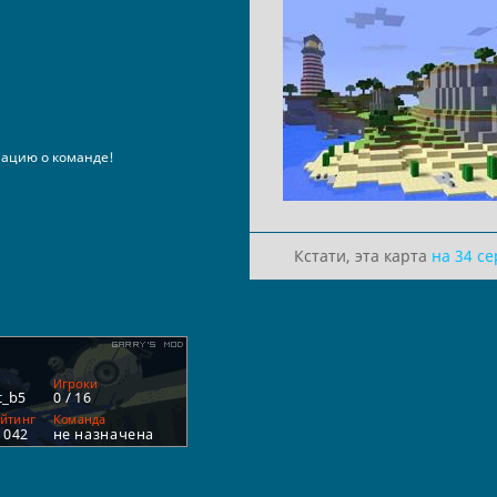
ацию о команде!
Кстати, эта карта
на 34 с