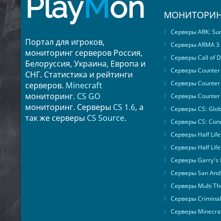
Play
M
on
МОНИТОРИН
Серверы ARK: Surv
Портал для игроков,
Серверы ARMA 3
мониторинг серверов Россия,
Серверы Call of D
Белоруссия, Украина, Европа и
Серверы Counter S
СНГ. Статистика и рейтинги
Серверы Counter 
серверов.
Minecraft
мониторинг.
CS GO
Серверы Counter 
мониторинг. Серверы
CS 1.6
, а
Серверы CS: Glob
так же серверы
CS Source
.
Серверы CS: Cond
Серверы Half Life
Серверы Half Life
Серверы Garry's
Серверы San Andr
Серверы Multi The
Серверы Criminal 
Серверы Minecra