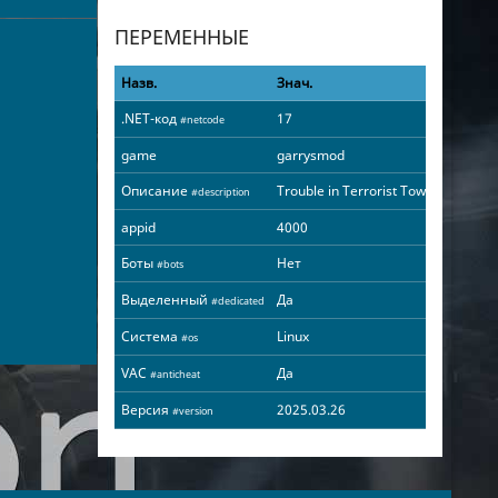
ПЕРЕМЕННЫЕ
Назв.
Знач.
.NET-код
17
#netcode
game
garrysmod
Описание
Trouble in Terrorist Town
#description
appid
4000
Боты
Нет
#bots
Выделенный
Да
#dedicated
Система
Linux
#os
VAC
Да
#anticheat
Версия
2025.03.26
#version