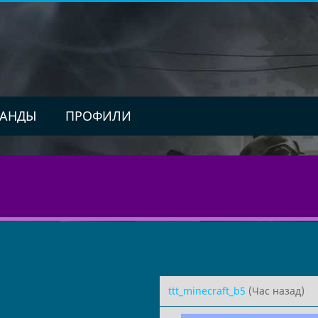
АНДЫ
ПРОФИЛИ
ttt_minecraft_b5
(Час назад)