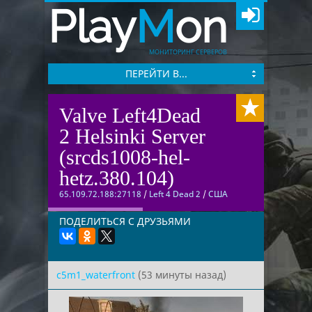
Play
M
on
МОНИТОРИНГ СЕРВЕРОВ
ПЕРЕЙТИ В...
Valve Left4Dead
2 Helsinki Server
(srcds1008-hel-
hetz.380.104)
65.109.72.188:27118
/
Left 4 Dead 2
/
США
ПОДЕЛИТЬСЯ С ДРУЗЬЯМИ
c5m1_waterfront
(53 минуты назад)