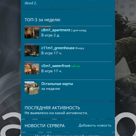
dead 2
.
ТОП-3 за неделю
c8m1_apartment
2 дня назад
В игре 2 д.
c11m1_greenhouse
Вчера
В игре 17 ч.
c5m1_waterfront
сейчас
В игре 17 ч.
Остальные карты
за неделю
ПОСЛЕДНЯЯ АКТИВНОСТЬ
Не выявлено ни какой активности.
НОВОСТИ СЕРВЕРА
Добавить новость