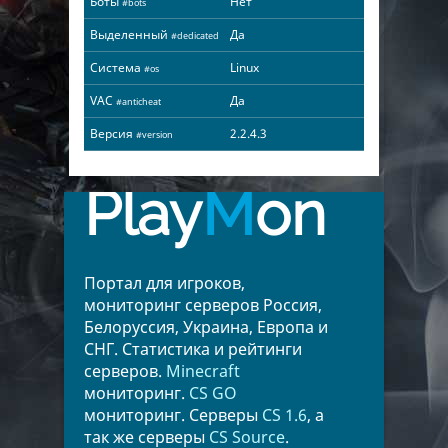
Боты
Нет
#bots
Выделенный
Да
#dedicated
Система
Linux
#os
VAC
Да
#anticheat
Версия
2.2.4.3
#version
Play
M
on
Портал для игроков,
мониторинг серверов Россия,
Белоруссия, Украина, Европа и
СНГ. Статистика и рейтинги
серверов.
Minecraft
мониторинг.
CS GO
мониторинг. Серверы
CS 1.6
, а
так же серверы
CS Source
.