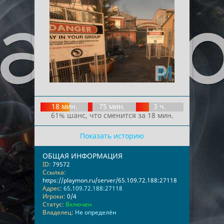
18 мин.
75 мин.
3 ч.
61% шанс, что сменится за 18 мин.
Показать историю
ОБЩАЯ ИНФОРМАЦИЯ
ID:
79572
Ссылка:
https://playmon.ru/server/65.109.72.188:27118
Адрес:
65.109.72.188:27118
Игроки:
0/4
Статус:
Включен
Владелец:
Не определён