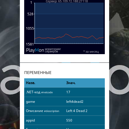
ПЕРЕМЕННЫЕ
Назв.
Знач.
.NET-код
17
#netcode
game
left4dead2
Описание
Left 4 Dead 2
#description
appid
550