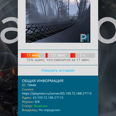
11 мин.
137 мин.
3 ч.
72% шанс, что сменится за 11 мин.
Показать историю
ОБЩАЯ ИНФОРМАЦИЯ
ID:
79446
Ссылка:
https://playmon.ru/server/65.109.72.188:27115
Адрес:
65.109.72.188:27115
Игроки:
0/4
Статус:
Включен
Владелец:
Не определён