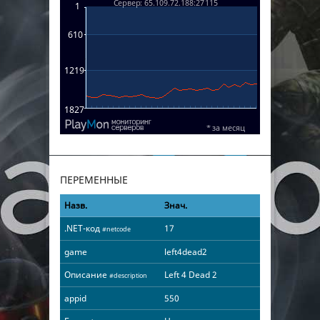
ПЕРЕМЕННЫЕ
Назв.
Знач.
.NET-код
17
#netcode
game
left4dead2
Описание
Left 4 Dead 2
#description
appid
550