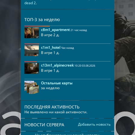
dead 2
.
ТОП-3 за неделю
c8m1_apartment
21 час назад
В игре 2 д.
c1m1_hotel
Час назад
В игре 1 д.
c13m1_alpinecreek
10:20 03.08.2026
В игре 1 д.
Остальные карты
за неделю
ПОСЛЕДНЯЯ АКТИВНОСТЬ
Не выявлено ни какой активности.
НОВОСТИ СЕРВЕРА
Добавить новость