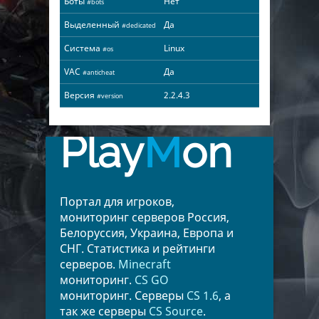
Боты
Нет
#bots
Выделенный
Да
#dedicated
Система
Linux
#os
VAC
Да
#anticheat
Версия
2.2.4.3
#version
Play
M
on
Портал для игроков,
мониторинг серверов Россия,
Белоруссия, Украина, Европа и
СНГ. Статистика и рейтинги
серверов.
Minecraft
мониторинг.
CS GO
мониторинг. Серверы
CS 1.6
, а
так же серверы
CS Source
.