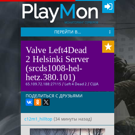
Play
M
on
МОНИТОРИНГ СЕРВЕРОВ
ПЕРЕЙТИ В...
Valve Left4Dead
2 Helsinki Server
(srcds1008-hel-
hetz.380.101)
65.109.72.188:27115
/
Left 4 Dead 2
/
США
ПОДЕЛИТЬСЯ С ДРУЗЬЯМИ
c12m1_hilltop
(34 минуты назад)