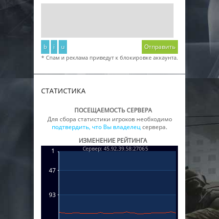
b
i
u
Отправить
* Спам и реклама приведут к блокировке аккаунта.
СТАТИСТИКА
ПОСЕЩАЕМОСТЬ СЕРВЕРА
Для сбора статистики игроков необходимо
подтвердить, что Вы владелец
сервера.
ИЗМЕНЕНИЕ РЕЙТИНГА