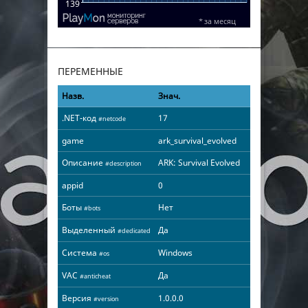
ПЕРЕМЕННЫЕ
Назв.
Знач.
.NET-код
17
#netcode
game
ark_survival_evolved
Описание
ARK: Survival Evolved
#description
appid
0
Боты
Нет
#bots
Выделенный
Да
#dedicated
Система
Windows
#os
VAC
Да
#anticheat
Версия
1.0.0.0
#version