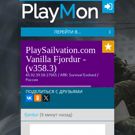
Play
M
on
МОНИТОРИНГ СЕРВЕРОВ
ПЕРЕЙТИ В...
PlaySailvation.com
Vanilla Fjordur -
(v358.3)
45.92.39.58:27065
/
ARK: Survival Evolved
/
Россия
ПОДЕЛИТЬСЯ С ДРУЗЬЯМИ
fjordur
(9 минут назад)