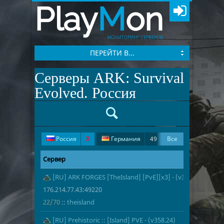
Play
M
on
МОНИТОРИНГ СЕРВЕРОВ
ПЕРЕЙТИ В...
Серверы ARK: Survival
Evolved. Россия
Россия
X
Германия
49
Все
Беларусь
16
США
3
Сервер
Адрес
Игроки
Великобритания
2
1
[RU] ARK FORGES [TheIsland] [PvE][x3] - (v358.24)
176.214.77.4
22/70
theisland
Франция
1
Нидерланды
1
176.214.77.43:49220
Чехия
1
22/70
::
theisland
2
[RU] Prehistoric :: [Island] PVE - (v358.24)
176.214.77.4
18/70
theisland