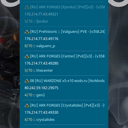
19
[RU] ARK FORGES [Fjordur] [PvE][x3] - (v358.24)
176.214.77.4
5/70
fjordur
176.214.77.43:49321
5/70
::
fjordur
20
[RU] Prehistoric :: [Valguero] PVE - (v358.24)
176.214.77.4
8/70
valguero_p
176.214.77.43:49176
1
8/70
::
valguero_p
21
[RU] ARK FORGES [Center] [PvE][x3] - (v358.24)
176.214.77.4
5/70
thecenter
176.214.77.43:49280
5/70
::
thecenter
22
08 [RU] WARZONE x5-x10 wzds.ru [NoMods] PVE - (v361.
80.242.59.18
4/70
gen2
80.242.59.182:29075
4/70
::
gen2
24
[RU] ARK FORGES [CrystalIsles] [PvE][x3] - (v358.24)
176.214.77.4
4/70
crystalisles
176.214.77.43:49330
4/70
::
crystalisles