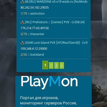
25
04 [RU] WARZONE x5-x10 wzds.ru [NoMods] PVE - (v361.
80.242.59.18
1/70
extinction
80.242.59.182:29035
1/70
::
extinction
26
[RU] Prehistoric :: [Center] PVE - (v358.24)
176.214.77.4
3/70
thecenter
176.214.77.43:49156
3/70
::
thecenter
27
SOAR Lost Island PVE [XP2Res3Tam30] - (v358.24)
109.248.4.12
2/50
lostisland
109.248.4.12:29000
2/50
::
lostisland
2
3
4
Play
M
on
Портал для игроков,
мониторинг серверов Россия,