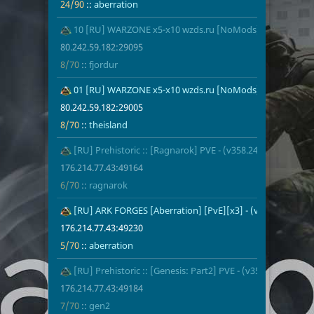
24/90
::
aberration
14
10 [RU] WARZONE x5-x10 wzds.ru [NoMods] PVE - (v361.
80.242.59.18
8/70
fjordur
80.242.59.182:29095
8/70
::
fjordur
15
01 [RU] WARZONE x5-x10 wzds.ru [NoMods] PVE - (v361.
80.242.59.18
8/70
theisland
80.242.59.182:29005
8/70
::
theisland
16
[RU] Prehistoric :: [Ragnarok] PVE - (v358.24)
176.214.77.4
6/70
ragnarok
176.214.77.43:49164
6/70
::
ragnarok
17
[RU] ARK FORGES [Aberration] [PvE][x3] - (v358.24)
176.214.77.4
5/70
aberration
176.214.77.43:49230
5/70
::
aberration
18
[RU] Prehistoric :: [Genesis: Part2] PVE - (v358.24)
176.214.77.4
7/70
gen2
176.214.77.43:49184
7/70
::
gen2