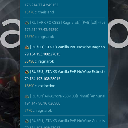
176.214.77.43:49152
18/70
::
theisland
3
[RU] ARK FORGES [Ragnarok] [PvE][x3] - (v358.24)
176.214.77.4
16/70
ragnarok
176.214.77.43:49290
16/70
::
ragnarok
4
[RU/EU] STA X3 Vanilla PvP NoWipe Ragnarok - (v361.7)
79.134.193.1
35/90
ragnarok
79.134.193.108:27015
35/90
::
ragnarok
5
[RU/EU] STA X3 Vanilla PvP NoWipe Extinction - (v361.7)
79.134.193.1
18/90
extinction
79.134.193.108:28015
18/90
::
extinction
6
[RU/EN]ArkAvrora x50-100[Primal][Annunaki] PVE cls - (v
194.147.90.1
7/70
ragnarok
194.147.90.167:26900
7/70
::
ragnarok
7
[RU/EU] STA X3 Vanilla PvP NoWipe Genesis - (v361.7)
79.134.193.1
25/90
genesis
79.134.193.108:27017