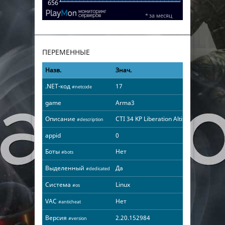
ПЕРЕМЕННЫЕ
Назв.
Знач.
.NET-код
17
#netcode
game
Arma3
Описание
CTI 34 KP Liberation Altis v0.96.7a
#description
appid
0
Боты
Нет
#bots
Выделенный
Да
#dedicated
Система
Linux
#os
VAC
Нет
#anticheat
Версия
2.20.152984
#version