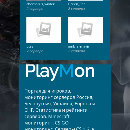
chernarus_winter
Green_Sea
2 сервера
2 сервера
utes
umb_armavir
2 сервера
2 сервера
Play
M
on
Портал для игроков,
мониторинг серверов Россия,
Белоруссия, Украина, Европа и
СНГ. Статистика и рейтинги
серверов.
Minecraft
мониторинг.
CS GO
мониторинг. Серверы
CS 1.6
, а