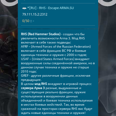
*[RU] - RHS - Escape ARMA.SU
79.111.15.2:2
0/50
-
79.111.15.2:2312
0/50
::
-
RHS (Red Hammer Studios)
- создан что бы
увеличить возможности Arma 3. Мод RHS
включает в себя также подвиды:
AFRF – (Armed Forces of the Russian Federation)
включает в себя фракцию ВС РФ и боевые
единицы техники и оружия с 2000-х годов;
USAF – (United States Armed Forces) внедряет
вооруженные силы соединённой америки, но в
данном случае техника и оружие не старше
2010 года;
GREF - другие различные фракции, исключая
предыдущие.
В целом
мод RHS
внедряет в игровой процесс
сервера Арма 3
разные, выдуманные и
существующие реально фракции, оружие
используемое в вооружении данных
объединений и боевая техника используемая
в местах боевых жействий. Так, во время
сражений на просторах сервера RHS вас будут
ждать новые единицы техники и оружия!