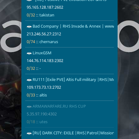
95.165.128.187:2602
0/32
::
takistan
Bad Company | RHS Invade & Annex | www.BadCompa
213.246.56.2
0/74
chernarus
213.246.56.27:2312
0/74
::
chernarus
LinuxGSM
144.76.114.1
0/32
-
144.76.114.183:2302
0/32
::
-
RU111 [Exile PVE] Altis Full military |RHS|Mozzie|AI|SG
109.173.73.1
0/33
altis
109.173.73.13:2702
0/33
::
altis
ARMAWARFARE.RU RHS CUP
5.35.97.190:4
0/18
utes
5.35.97.190:4302
0/18
::
utes
[RU] DARK CITY: EXILE |RHS|Patrol|Missions|Interior|50
176.197.182.
0/32
altis