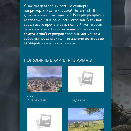
​У нас представлены разные серверы,
например, с модификацией
rhs arma3
. В
данном списке находятся
RHS сервера арма 3
расположенные во многих странах. А так как
среди всего прочего есть полный
мониторинг
серверов арма 3
- обязательно обратите на
список arma3 серверов
своё внимание, там
собраны представители
выделенных игровых
серверов
почти со всего мира.
ПОПУЛЯРНЫЕ КАРТЫ RHS АРМА 3
altis
-
7 серверов
4 сервера