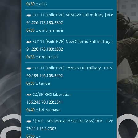
0/50
::
altis
RU111 [Exile PVE] ARMAvir Full military |RHS|Mozzie|AI
91.226.173.1
0/33
umb_armavi
91.226.173.180:2302
0/33
::
umb_armavir
RU111 [Exile PVE] New Cherno Full military server |RHS
91.226.173.1
0/33
green_sea
91.226.173.180:3302
0/33
::
green_sea
RU111 [Exile PVE] TANOA Full military |RHS|Mozzie|AI|
90.189.146.1
0/33
tanoa
90.189.146.108:2402
0/33
::
tanoa
CZ/SK RHS Liberation
136.243.70.1
0/40
brf_sumava
136.243.70.123:2341
0/40
::
brf_sumava
*[RU] - Advance and Secure (AAS) RHS - PvP
79.111.15.2:2
0/50
-
79.111.15.2:2307
0/50
::
-