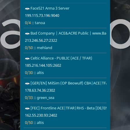
Face521 Arma 3 Server
199.115.73.1
tanoa
199.115.73.196:9040
0/4
::
tanoa
Bad Company | ACE&ACRE Public | www.BadCompanyP
213.246.56.2
0/50
mehland
213.246.56.27:2322
0/50
::
mehland
Celtic Alliance - PUBLIC (ACE / TFAR)
185.216.144.
0/30
altis
185.216.144.105:2602
0/30
::
altis
[GER/EN] MilSim (OP Beowulf) CBA|ACE|TFAR|BW|RHS
178.63.74.36
0/33
green_sea
178.63.74.36:2302
0/33
::
green_sea
[FEC] Frontline ACE|TFAR|RHS - Beta [DE/EN]
162.55.230.9
0/50
altis
162.55.230.93:2402
0/50
::
altis