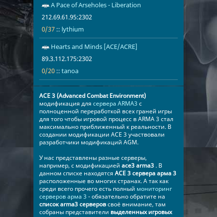
A Pace of Arseholes - Liberation
212.69.61.95
lythium
212.69.61.95:2302
0/37
::
lythium
Hearts and Minds [ACE/ACRE]
89.3.112.175
0/20
tanoa
89.3.112.175:2302
0/20
::
tanoa
​ACE 3 (Advanced Combat Environment)
модификация для
сервера ARMA3
с
полноценной переработкой всех граней игры
для того чтобы игровой процесс в ARMA 3 стал
максимально приближенный к реальности. В
создании модификации ACE 3 участвовали
разработчики модификаций AGM.
​У нас представлены разные серверы,
например, с модификацией
ace3 arma3
. В
данном списке находятся
​​​​​​​​ACE 3 сервера арма 3
расположенные во многих странах. А так как
среди всего прочего есть полный
мониторинг
серверов арма 3
- обязательно обратите на
список arma3 серверов
своё внимание, там
собраны представители
выделенных игровых