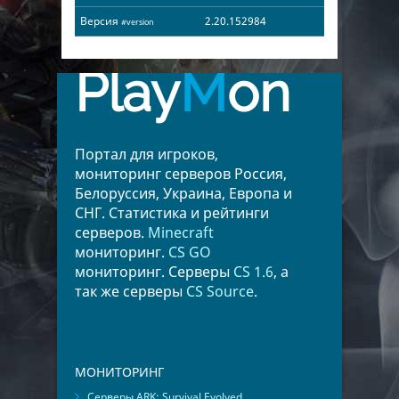
Версия
2.20.152984
#version
Play
M
on
Портал для игроков,
мониторинг серверов Россия,
Белоруссия, Украина, Европа и
СНГ. Статистика и рейтинги
серверов.
Minecraft
мониторинг.
CS GO
мониторинг. Серверы
CS 1.6
, а
так же серверы
CS Source
.
МОНИТОРИНГ
Серверы ARK: Survival Evolved