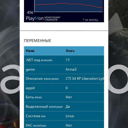
ПЕРЕМЕННЫЕ
Назв.
Знач.
.NET-код
17
#netcode
game
Arma3
Описание
CTI 34 KP Liberation Lythium v0.96.8 d
#description
appid
0
Боты
Нет
#bots
Выделенный
Да
#dedicated
Система
Linux
#os
VAC
Нет
#anticheat