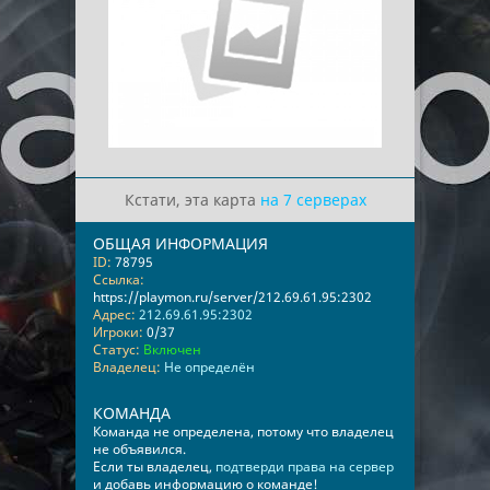
Кстати, эта карта
на 7 серверах
ОБЩАЯ ИНФОРМАЦИЯ
ID:
78795
Ссылка:
https://playmon.ru/server/212.69.61.95:2302
Адрес:
212.69.61.95:2302
Игроки:
0/37
Статус:
Включен
Владелец:
Не определён
КОМАНДА
Команда не определена, потому что владелец
не объявился.
Если ты владелец,
подтверди права на сервер
и добавь информацию о команде!