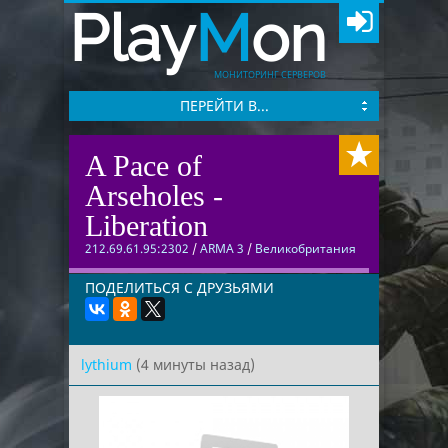
Play
M
on
МОНИТОРИНГ СЕРВЕРОВ
ПЕРЕЙТИ В...
A Pace of
Arseholes -
Liberation
212.69.61.95:2302
/
ARMA 3
/
Великобритания
ПОДЕЛИТЬСЯ С ДРУЗЬЯМИ
lythium
(4 минуты назад)