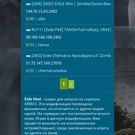
[GER] [NDS] EXILE Altis | Zombie/Exten.Base Mod | Day
144.76.15.43
0/40
altis
144.76.15.43:2402
0/40
::
altis
RU111 [Exile PVE] TANOA Full military |RHS|Mozzie|AI|
90.189.146.1
0/33
tanoa
90.189.146.108:2402
0/33
::
tanoa
[DEG] Exile Chernarus Apocalypse x3 |Zombies|PackATV
51.75.147.16
0/32
chernarusre
51.75.147.169:27070
0/32
::
chernarusredux
2
Exile Mod
- создан для запуска на
серверах
ARMA3
. Эта модификация посвящена
выживанию, но отличается от других модов
идеей. На серверах нет постапокалиптического
мира. Играя в данную модификацию, Вам
придётся выживать на изолированном
острове(тюрьме), среди заключенных и играть
за одного из зэков.