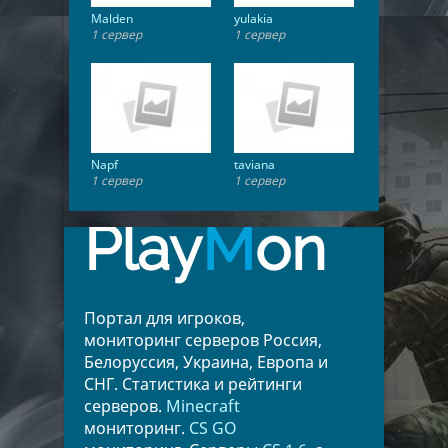
Malden
yulakia
1 сервер
1 сервер
Napf
taviana
1 сервер
1 сервер
Play
M
on
Портал для игроков,
мониторинг серверов Россия,
Белоруссия, Украина, Европа и
СНГ. Статистика и рейтинги
серверов.
Minecraft
мониторинг.
CS GO