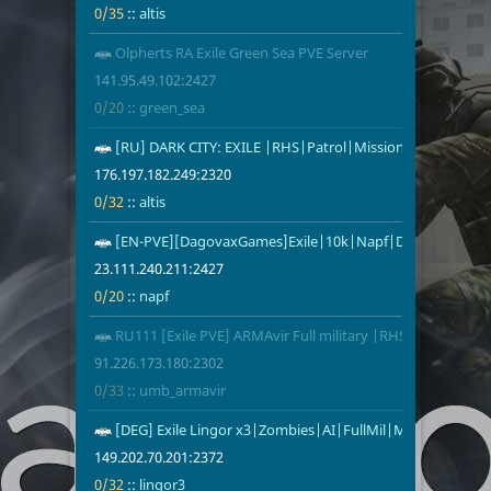
0/35
::
altis
Olpherts RA Exile Green Sea PVE Server
141.95.49.10
0/20
green_sea
141.95.49.102:2427
0/20
::
green_sea
[RU] DARK CITY: EXILE |RHS|Patrol|Missions|Interior|50
176.197.182.
0/32
altis
176.197.182.249:2320
0/32
::
altis
[EN-PVE][DagovaxGames]Exile|10k|Napf|DG|DMS|RH
23.111.240.2
0/20
napf
23.111.240.211:2427
0/20
::
napf
RU111 [Exile PVE] ARMAvir Full military |RHS|Mozzie|AI
91.226.173.1
0/33
umb_armavi
91.226.173.180:2302
0/33
::
umb_armavir
[DEG] Exile Lingor x3|Zombies|AI|FullMil|Mission|Town
149.202.70.2
0/32
lingor3
149.202.70.201:2372
0/32
::
lingor3