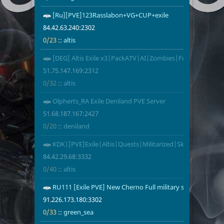
[Ru][PVE]123Rasslabon+VG+CUP+exile
84.42.63.240
0/23
altis
84.42.63.240:2302
0/23
::
altis
[DEG] Altis Exile x3|PackATV|AI|Zombies|FullMil|80Miss
51.75.147.16
0/32
altis
51.75.147.169:2312
1
0/32
::
altis
Olpherts_RA Exile Deniland PVE Server
51.68.187.16
0/20
deniland
51.68.187.167:2427
0/20
::
deniland
KDK|[PVE]Exile|Altis|Quests|Militarized|Skills|AI_Patrol
84.42.29.68:3
0/40
altis
84.42.29.68:3332
0/40
::
altis
RU111 [Exile PVE] New Cherno Full military server |RHS
91.226.173.1
0/33
green_sea
91.226.173.180:3302
0/33
::
green_sea