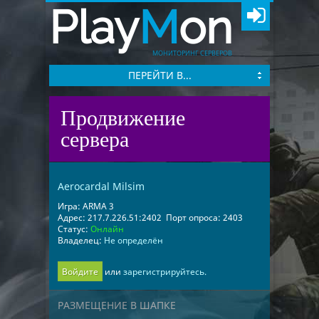
Play
M
on
МОНИТОРИНГ СЕРВЕРОВ
ПЕРЕЙТИ В...
Продвижение
сервера
Aerocardal Milsim
Игра:
ARMA 3
Адрес:
217.7.226.51:2402
Порт опроса:
2403
Статус:
Онлайн
Владелец:
Не определён
Войдите
или
зарегистрируйтесь.
РАЗМЕЩЕНИЕ В ШАПКЕ