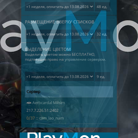
РАЗМЕЩЕНИЕ ВВЕРХУ СПИСКОВ
ВЫДЕЛЕНИЕ ЦВЕТОМ
Выделить цветом можно БЕСПЛАТНО,
подтвердив право на
управление сервером.
Сервер
Адрес
Игроки
487
Aerocardal Milsim
217.7.226.51
cam_lao_na
217.7.226.51:2402
0/37
::
cam_lao_nam