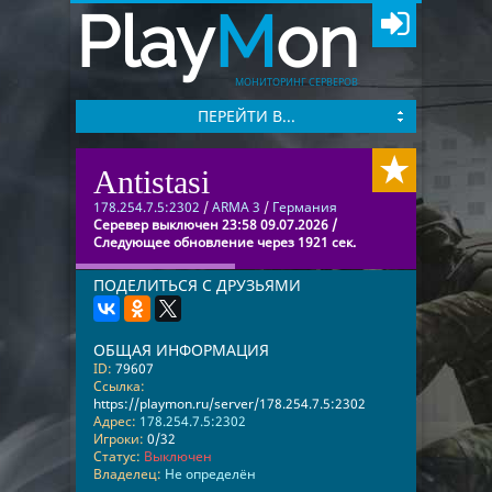
Play
M
on
МОНИТОРИНГ СЕРВЕРОВ
ПЕРЕЙТИ В...
Antistasi
178.254.7.5:2302
/
ARMA 3
/
Германия
Серевер выключен 23:58 09.07.2026 /
Следующее обновление через 1921 сек.
ПОДЕЛИТЬСЯ С ДРУЗЬЯМИ
ОБЩАЯ ИНФОРМАЦИЯ
ID:
79607
Ссылка:
https://playmon.ru/server/178.254.7.5:2302
Адрес:
178.254.7.5:2302
Игроки:
0/32
Статус:
Выключен
Владелец:
Не определён