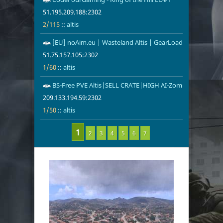
51.195.209.188:2302
2/115
::
altis
[EU] noAim.eu | Wasteland Altis | GearLoadout | ALL DL
51.75.157.10
1/60
altis
51.75.157.105:2302
1/60
::
altis
BS-Free PVE Altis|SELL CRATE|HIGH AI-Zombie-Loot-Miss
209.133.194.
1/50
altis
209.133.194.59:2302
1/50
::
altis
2
3
4
5
6
7