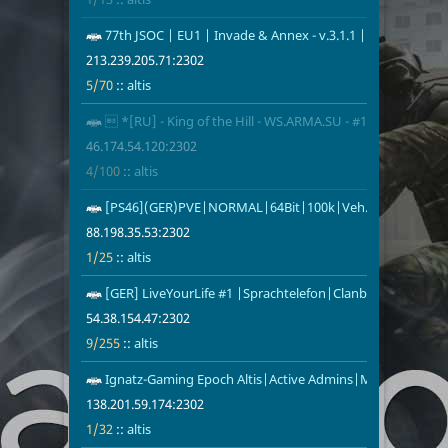
77th JSOC | EU1 | Invade & Annex - v.3.1.1 | BATCOM
213.239.205.
5/70
altis
213.239.205.71:2302
5/70
::
altis
 *[RU] - King of the Hill - WS.ARMA.SU - #1 - Infantry
46.174.54.12
4/100
altis
46.174.54.120:2302
4/100
::
altis
[PS46](GER)PVE|NORMAL|64Bit|100k|Veh.Tuning|Roa
88.198.35.53
1/25
altis
88.198.35.53:2302
1/25
::
altis
[GER] LiveYourLife #1 |Sprachtelefon|Clanbase|Quest| Alt
54.38.154.47
9/255
altis
54.38.154.47:2302
9/255
::
altis
Ignatz-Gaming Epoch Altis|Active Admins|Missions|FP
138.201.59.1
1/32
altis
138.201.59.174:2302
1/32
::
altis