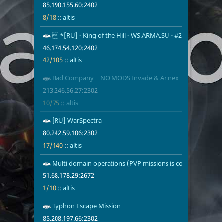
85.190.155.60:2402
Дания
3
Словакия
2
8/18
::
altis
Финляндия
2
Нидерланды
2
 *[RU] - King of the Hill - WS.ARMA.SU - #2
46.174.54.12
42/105
altis
Иран
2
Австралия
1
46.174.54.120:2402
Израиль
1
Швеция
1
42/105
::
altis
Bad Company | NO MODS Invade & Annex | www.Bad
213.246.56.2
10/75
altis
213.246.56.27:2302
10/75
::
altis
[RU] WarSpectra
80.242.59.10
17/140
altis
80.242.59.106:2302
17/140
::
altis
Multi domain operations (PVP missions is comming) - D
51.68.178.29
1/10
altis
51.68.178.29:2672
1/10
::
altis
Typhon Escape Mission
85.208.197.6
1/10
altis
85.208.197.66:2302