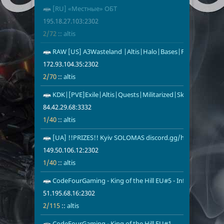
[RU] «Местные» ОБТ
195.18.27.10
2/72
altis
195.18.27.103:2302
2/72
::
altis
RAW [US] A3Wasteland |Altis|Halo|Bases|Parking|Ships
172.93.104.3
2/70
altis
172.93.104.35:2302
1
2/70
::
altis
KDK|[PVE]Exile|Altis|Quests|Militarized|Skills|AI_Patrol
84.42.29.68:3
1/40
altis
84.42.29.68:3332
1/40
::
altis
[UA] !!PRIZES!! Kyiv SOLOMAS discord.gg/hZJ7fYkT3n
149.50.106.1
1/40
altis
149.50.106.12:2302
1/40
::
altis
CodeFourGaming - King of the Hill EU#5 - Infantry
51.195.68.16
2/115
altis
51.195.68.16:2302
2/115
::
altis
CodeFourGaming - King of the Hill EU#1
51.195.209.1
2/115
altis