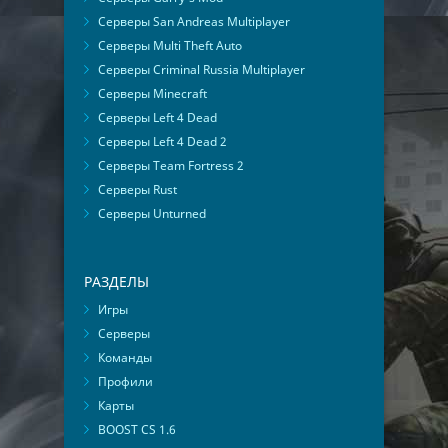
Серверы San Andreas Multiplayer
Серверы Multi Theft Auto
Серверы Criminal Russia Multiplayer
Серверы Minecraft
Серверы Left 4 Dead
Серверы Left 4 Dead 2
Серверы Team Fortress 2
Серверы Rust
Серверы Unturned
РАЗДЕЛЫ
Игры
Серверы
Команды
Профили
Карты
BOOST CS 1.6