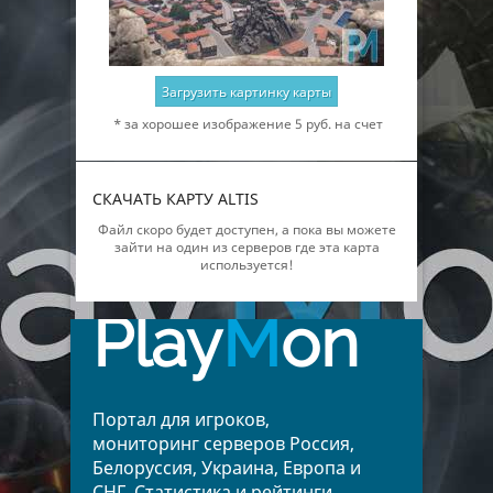
Загрузить картинку карты
* за хорошее изображение 5 руб. на счет
СКАЧАТЬ КАРТУ ALTIS
Файл скоро будет доступен, а пока вы можете
зайти на один из серверов где эта карта
используется!
Play
M
on
Портал для игроков,
мониторинг серверов Россия,
Белоруссия, Украина, Европа и
СНГ. Статистика и рейтинги