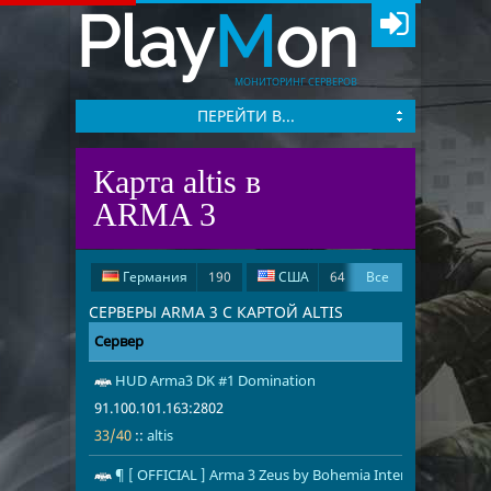
Play
M
on
МОНИТОРИНГ СЕРВЕРОВ
ПЕРЕЙТИ В...
Карта altis в
ARMA 3
Германия
190
США
64
Все
Россия
60
СЕРВЕРЫ ARMA 3 С КАРТОЙ ALTIS
Сервер
Адрес
Игроки
Великобритания
39
Франция
26
Канада
24
HUD Arma3 DK #1 Domination
91.100.101.1
33/40
altis
91.100.101.163:2802
Польша
9
Румыния
9
33/40
::
altis
Швейцария
5
Италия
5
¶ [ OFFICIAL ] Arma 3 Zeus by Bohemia Interactive (EU) #
Индия
4
Чехия
4
85.190.155.6
8/18
altis