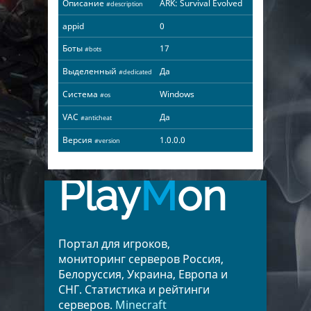
Описание
ARK: Survival Evolved
#description
appid
0
Боты
17
#bots
Выделенный
Да
#dedicated
Система
Windows
#os
VAC
Да
#anticheat
Версия
1.0.0.0
#version
Play
M
on
Портал для игроков,
мониторинг серверов Россия,
Белоруссия, Украина, Европа и
СНГ. Статистика и рейтинги
серверов.
Minecraft