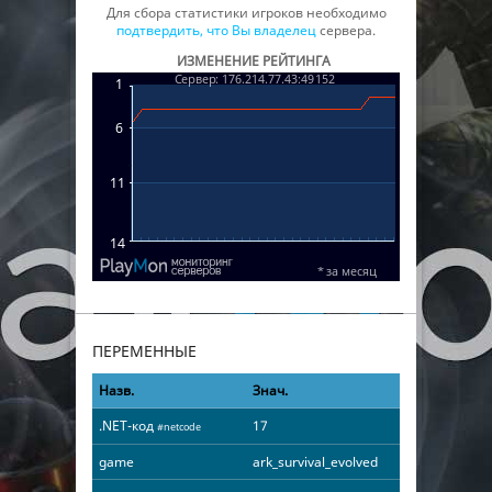
Для сбора статистики игроков необходимо
подтвердить, что Вы владелец
сервера.
ИЗМЕНЕНИЕ РЕЙТИНГА
ПЕРЕМЕННЫЕ
Назв.
Знач.
.NET-код
17
#netcode
game
ark_survival_evolved