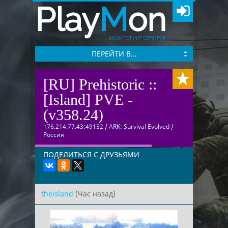
Play
M
on
МОНИТОРИНГ СЕРВЕРОВ
ПЕРЕЙТИ В...
[RU] Prehistoric ::
[Island] PVE -
(v358.24)
176.214.77.43:49152
/
ARK: Survival Evolved
/
Россия
ПОДЕЛИТЬСЯ С ДРУЗЬЯМИ
theisland
(Час назад)