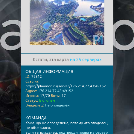
Кстати, эта карта
на 25 серверах
ОБЩАЯ ИНФОРМАЦИЯ
ID:
79312
Ссылка:
https://playmon.ru/server/176.214.77.43:49152
Адрес:
176.214.77.43:49152
Игроки:
17/70
Боты:
17
Статус:
Включен
Владелец:
Не определён
КОМАНДА
Команда не определена, потому что владелец
не объявился.
Если ты владелец,
подтверди права на сервер