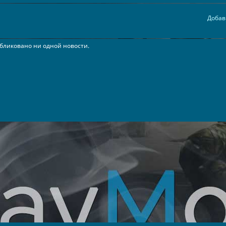
Добав
бликовано ни одной новости.