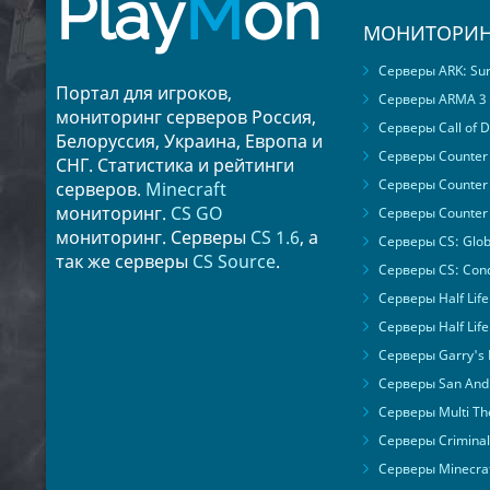
Play
M
on
МОНИТОРИН
Серверы ARK: Surv
Портал для игроков,
Серверы ARMA 3
мониторинг серверов Россия,
Серверы Call of D
Белоруссия, Украина, Европа и
Серверы Counter S
СНГ. Статистика и рейтинги
Серверы Counter 
серверов.
Minecraft
мониторинг.
CS GO
Серверы Counter 
мониторинг. Серверы
CS 1.6
, а
Серверы CS: Glob
так же серверы
CS Source
.
Серверы CS: Cond
Серверы Half Life
Серверы Half Life
Серверы Garry's
Серверы San Andr
Серверы Multi The
Серверы Criminal 
Серверы Minecra