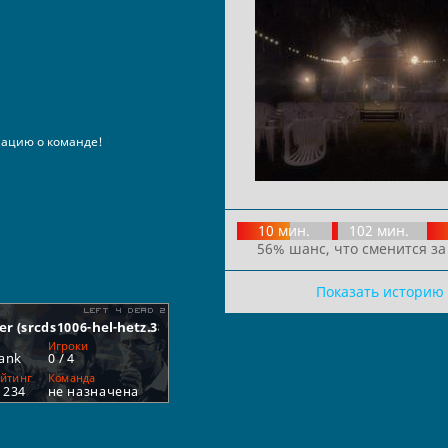
ацию о команде!
10 мин.
102 мин.
56% шанс, что сменится за
Показать историю