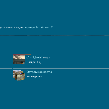
редставлен в виде
сервера left 4 dead 2
.
c1m1_hotel
Вчера
В игре 1 д.
Остальные карты
за неделю