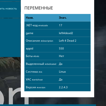
ПЕРЕМЕННЫЕ
ить новость
Назв.
Знач.
.NET-код
17
#netcode
game
left4dead2
Описание
Left 4 Dead 2
#description
appid
550
Боты
Нет
#bots
Выделенный
Да
#dedicated
Система
Linux
#os
VAC
Да
#anticheat
Версия
2.2.4.3
#version