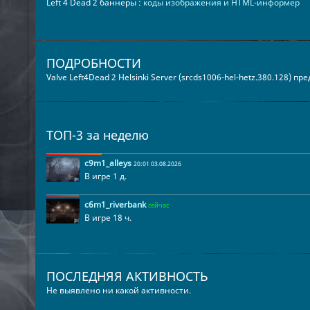
Left 4 Dead 2 баннеры :
коды изображения и HTML-информер
ПОДРОБНОСТИ
Valve Left4Dead 2 Helsinki Server (srcds1006-hel-hetz.380.128) п
ТОП-3 за неделю
c9m1_alleys
20:01 03.08.2026
В игре 1 д.
c6m1_riverbank
сейчас
В игре 18 ч.
ПОСЛЕДНЯЯ АКТИВНОСТЬ
Не выявлено ни какой активности.