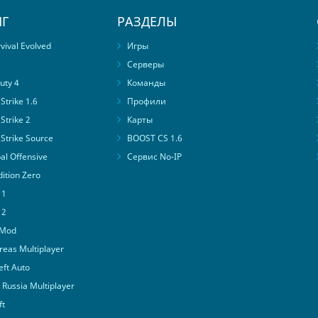
Г
РАЗДЕЛЫ
ival Evolved
Игры
Серверы
uty 4
Команды
trike 1.6
Профили
Strike 2
Карты
Strike Source
BOOST CS 1.6
al Offensive
Сервис No-IP
ition Zero
 1
 2
 Mod
eas Multiplayer
ft Auto
Russia Multiplayer
ft