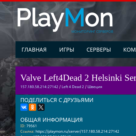
Play
M
on
МОНИТОРИНГ СЕРВЕРОВ
ГЛАВНАЯ
ИГРЫ
СЕРВЕРЫ
КОМ
Valve Left4Dead 2 Helsinki Ser
157.180.58.214:27142
/
Left 4 Dead 2
/
Швеция
ПОДЕЛИТЬСЯ С ДРУЗЬЯМИ
ОБЩАЯ ИНФОРМАЦИЯ
ID:
79561
Ссылка:
https://playmon.ru/server/157.180.58.214:27142