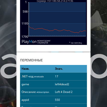
ПЕРЕМЕННЫЕ
Назв.
Знач.
.NET-код
17
#netcode
game
left4dead2
Описание
Left 4 Dead 2
#description
appid
550