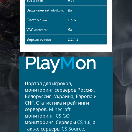
Боты
Нет
#bots
Выделенный
Да
#dedicated
Система
Linux
#os
VAC
Да
#anticheat
Версия
2.2.4.3
#version
Play
M
on
Портал для игроков,
мониторинг серверов Россия,
Белоруссия, Украина, Европа и
СНГ. Статистика и рейтинги
серверов.
Minecraft
мониторинг.
CS GO
мониторинг. Серверы
CS 1.6
, а
так же серверы
CS Source
.