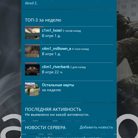
dead 2
.
ТОП-3 за неделю
c1m1_hotel
5 часов назад
В игре 1 д.
c4m1_milltown_a
4 часа назад
В игре 1 д.
c6m1_riverbank
2 дня назад
В игре 22 ч.
Остальные карты
за неделю
ПОСЛЕДНЯЯ АКТИВНОСТЬ
Не выявлено ни какой активности.
НОВОСТИ СЕРВЕРА
Добавить новость