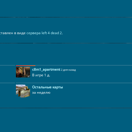
едставлен в виде
сервера left 4 dead 2
.
c8m1_apartment
2 дня назад
В игре 1 д.
Остальные карты
за неделю