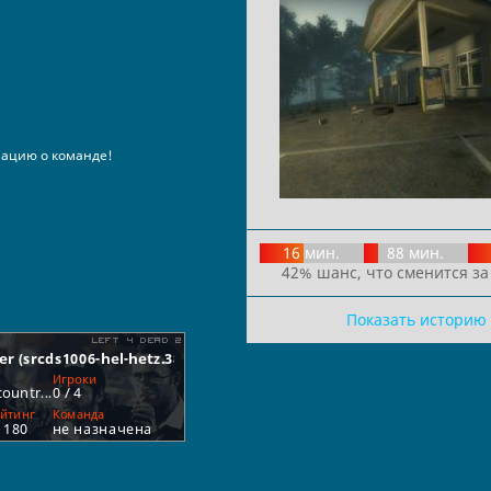
ацию о команде!
16 мин.
88 мин.
42% шанс, что сменится за
Показать историю