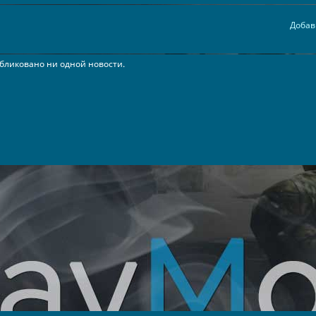
Добав
бликовано ни одной новости.