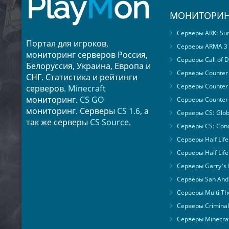
Play
M
on
МОНИТОРИН
Серверы ARK: Surv
Портал для игроков,
Серверы ARMA 3
мониторинг серверов Россия,
Серверы Call of D
Белоруссия, Украина, Европа и
Серверы Counter S
СНГ. Статистика и рейтинги
Серверы Counter 
серверов.
Minecraft
мониторинг.
CS GO
Серверы Counter 
мониторинг. Серверы
CS 1.6
, а
Серверы CS: Glob
так же серверы
CS Source
.
Серверы CS: Cond
Серверы Half Life
Серверы Half Life
Серверы Garry's
Серверы San Andr
Серверы Multi The
Серверы Criminal 
Серверы Minecra