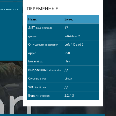
ПЕРЕМЕННЫЕ
ить новость
Назв.
Знач.
.NET-код
17
#netcode
game
left4dead2
Описание
Left 4 Dead 2
#description
appid
550
Боты
Нет
#bots
Выделенный
Да
#dedicated
Система
Linux
#os
VAC
Да
#anticheat
Версия
2.2.4.3
#version