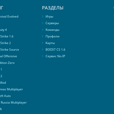
Г
РАЗДЕЛЫ
ival Evolved
Игры
Серверы
uty 4
Команды
trike 1.6
Профили
Strike 2
Карты
Strike Source
BOOST CS 1.6
al Offensive
Сервис No-IP
ition Zero
 1
 2
 Mod
eas Multiplayer
ft Auto
Russia Multiplayer
ft