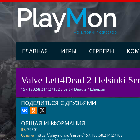
Play
M
on
МОНИТОРИНГ СЕРВЕРОВ
ГЛАВНАЯ
ИГРЫ
СЕРВЕРЫ
КОМ
Valve Left4Dead 2 Helsinki Ser
157.180.58.214:27102
/
Left 4 Dead 2
/
Швеция
ПОДЕЛИТЬСЯ С ДРУЗЬЯМИ
ОБЩАЯ ИНФОРМАЦИЯ
ID:
79501
Ссылка:
https://playmon.ru/server/157.180.58.214:27102