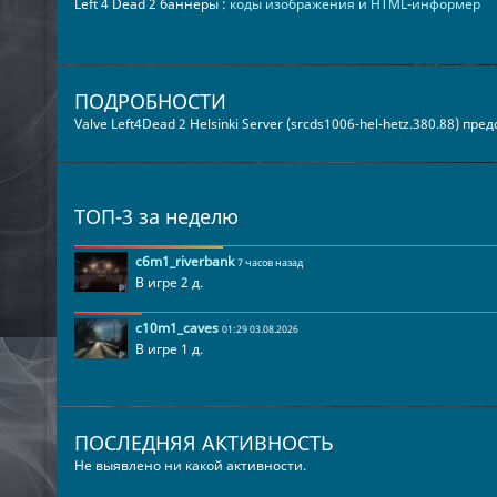
Left 4 Dead 2 баннеры :
коды изображения и HTML-информер
ПОДРОБНОСТИ
Valve Left4Dead 2 Helsinki Server (srcds1006-hel-hetz.380.88) пр
ТОП-3 за неделю
c6m1_riverbank
7 часов назад
В игре 2 д.
c10m1_caves
01:29 03.08.2026
В игре 1 д.
ПОСЛЕДНЯЯ АКТИВНОСТЬ
Не выявлено ни какой активности.