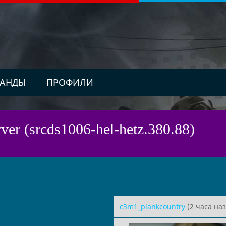
АНДЫ
ПРОФИЛИ
ver (srcds1006-hel-hetz.380.88)
c3m1_plankcountry
(2 часа наз