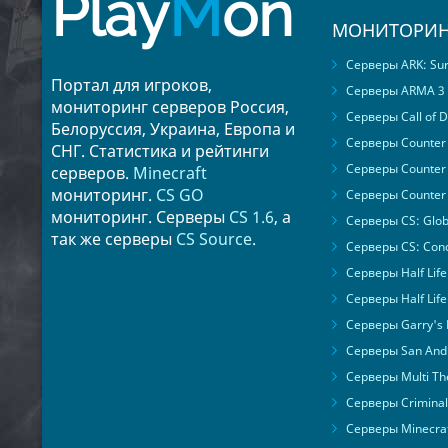
Play
M
on
МОНИТОРИН
Серверы ARK: Surv
Портал для игроков,
Серверы ARMA 3
мониторинг серверов Россия,
Серверы Call of D
Белоруссия, Украина, Европа и
Серверы Counter S
СНГ. Статистика и рейтинги
Серверы Counter 
серверов.
Minecraft
мониторинг.
CS GO
Серверы Counter 
мониторинг. Серверы
CS 1.6
, а
Серверы CS: Glob
так же серверы
CS Source
.
Серверы CS: Cond
Серверы Half Life
Серверы Half Life
Серверы Garry's
Серверы San Andr
Серверы Multi The
Серверы Criminal 
Серверы Minecra