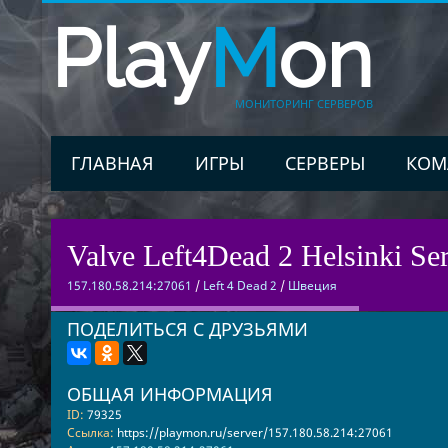
Play
M
on
МОНИТОРИНГ СЕРВЕРОВ
ГЛАВНАЯ
ИГРЫ
СЕРВЕРЫ
КОМ
Valve Left4Dead 2 Helsinki Ser
157.180.58.214:27061
/
Left 4 Dead 2
/
Швеция
ПОДЕЛИТЬСЯ С ДРУЗЬЯМИ
ОБЩАЯ ИНФОРМАЦИЯ
ID:
79325
Ссылка:
https://playmon.ru/server/157.180.58.214:27061