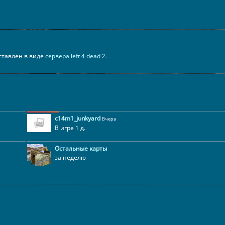
едставлен в виде
сервера left 4 dead 2
.
c14m1_junkyard
Вчера
В игре 1 д.
Остальные карты
за неделю