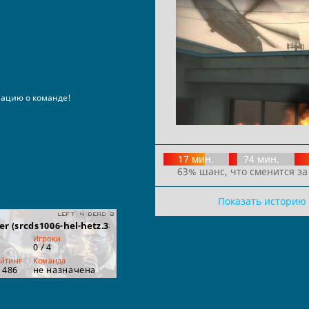
ацию о команде!
17 мин.
74 мин.
63% шанс, что сменится за
Показать историю