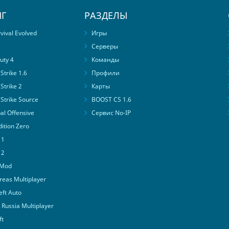
Г
РАЗДЕЛЫ
ival Evolved
Игры
Серверы
uty 4
Команды
trike 1.6
Профили
Strike 2
Карты
Strike Source
BOOST CS 1.6
al Offensive
Сервис No-IP
ition Zero
 1
 2
 Mod
eas Multiplayer
ft Auto
Russia Multiplayer
ft