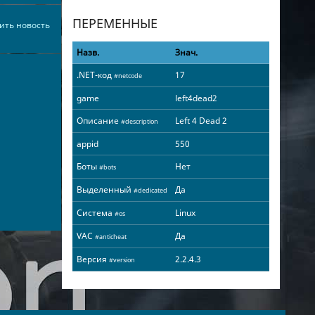
ПЕРЕМЕННЫЕ
ить новость
Назв.
Знач.
.NET-код
17
#netcode
game
left4dead2
Описание
Left 4 Dead 2
#description
appid
550
Боты
Нет
#bots
Выделенный
Да
#dedicated
Система
Linux
#os
VAC
Да
#anticheat
Версия
2.2.4.3
#version