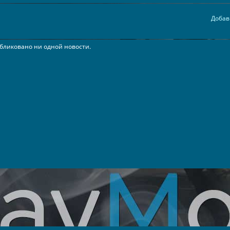
Добав
бликовано ни одной новости.