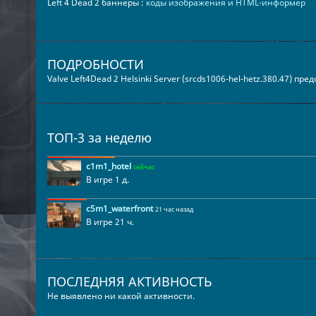
Left 4 Dead 2 баннеры :
коды изображения и HTML-информер
ПОДРОБНОСТИ
Valve Left4Dead 2 Helsinki Server (srcds1006-hel-hetz.380.47) пр
ТОП-3 за неделю
c1m1_hotel
сейчас
В игре 1 д.
c5m1_waterfront
21 час назад
В игре 21 ч.
ПОСЛЕДНЯЯ АКТИВНОСТЬ
Не выявлено ни какой активности.