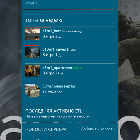
dead 2
.
ТОП-3 за неделю
c1m1_hotel
6 часов назад
В игре 2 д.
c10m1_caves
Вчера
В игре 1 д.
c8m1_apartment
сейчас
В игре 21 ч.
Остальные карты
за неделю
ПОСЛЕДНЯЯ АКТИВНОСТЬ
Не выявлено ни какой активности.
НОВОСТИ СЕРВЕРА
Добавить новость