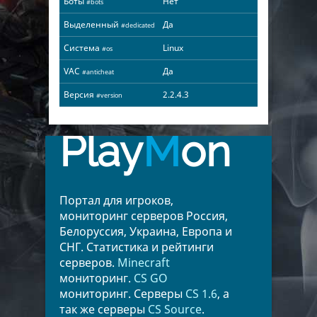
Боты
Нет
#bots
Выделенный
Да
#dedicated
Система
Linux
#os
VAC
Да
#anticheat
Версия
2.2.4.3
#version
Play
M
on
Портал для игроков,
мониторинг серверов Россия,
Белоруссия, Украина, Европа и
СНГ. Статистика и рейтинги
серверов.
Minecraft
мониторинг.
CS GO
мониторинг. Серверы
CS 1.6
, а
так же серверы
CS Source
.