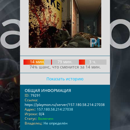
14 мин.
79 мин.
3 ч.
74% шанс, что сменится за 14 мин.
Показать историю
ОБЩАЯ ИНФОРМАЦИЯ
ID:
79291
Ссылка:
https://playmon.ru/server/157.180.58.214:27038
Адрес:
157.180.58.214:27038
Игроки:
0/4
Статус:
Включен
Владелец:
Не определён