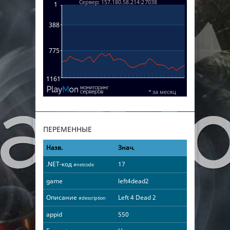
ПЕРЕМЕННЫЕ
Назв.
Знач.
.NET-код
17
#netcode
game
left4dead2
Описание
Left 4 Dead 2
#description
appid
550