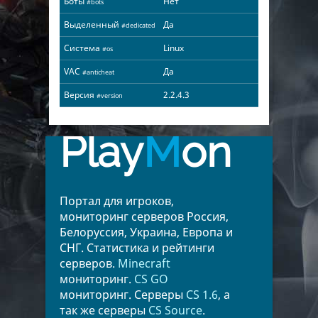
Боты
Нет
#bots
Выделенный
Да
#dedicated
Система
Linux
#os
VAC
Да
#anticheat
Версия
2.2.4.3
#version
Play
M
on
Портал для игроков,
мониторинг серверов Россия,
Белоруссия, Украина, Европа и
СНГ. Статистика и рейтинги
серверов.
Minecraft
мониторинг.
CS GO
мониторинг. Серверы
CS 1.6
, а
так же серверы
CS Source
.