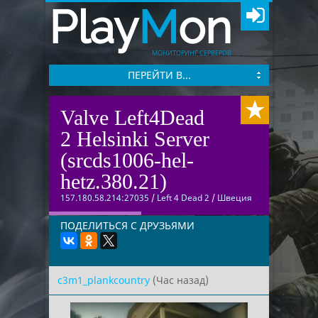
Play
M
on
МОНИТОРИНГ СЕРВЕРОВ
ПЕРЕЙТИ В...
Valve Left4Dead
2 Helsinki Server
(srcds1006-hel-
hetz.380.21)
157.180.58.214:27035
/
Left 4 Dead 2
/
Швеция
ПОДЕЛИТЬСЯ С ДРУЗЬЯМИ
c3m1_plankcountry
(Час назад)