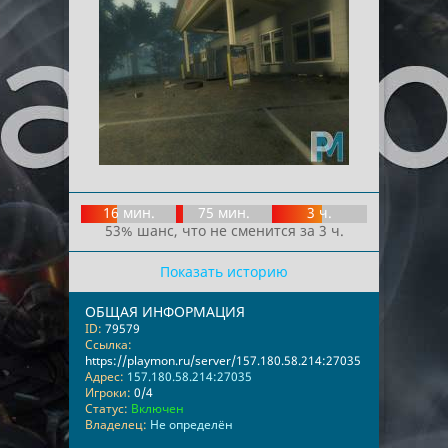
16 мин.
75 мин.
3 ч.
53% шанс, что не сменится за 3 ч.
Показать историю
ОБЩАЯ ИНФОРМАЦИЯ
ID:
79579
Ссылка:
https://playmon.ru/server/157.180.58.214:27035
Адрес:
157.180.58.214:27035
Игроки:
0/4
Статус:
Включен
Владелец:
Не определён