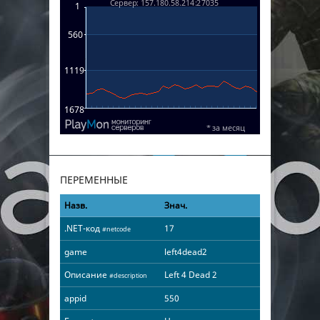
ПЕРЕМЕННЫЕ
Назв.
Знач.
.NET-код
17
#netcode
game
left4dead2
Описание
Left 4 Dead 2
#description
appid
550