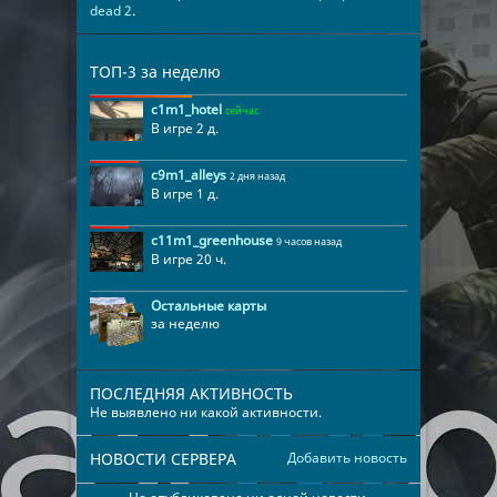
dead 2
.
ТОП-3 за неделю
c1m1_hotel
сейчас
В игре 2 д.
c9m1_alleys
2 дня назад
В игре 1 д.
c11m1_greenhouse
9 часов назад
В игре 20 ч.
Остальные карты
за неделю
ПОСЛЕДНЯЯ АКТИВНОСТЬ
Не выявлено ни какой активности.
НОВОСТИ СЕРВЕРА
Добавить новость