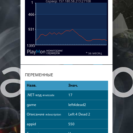
ПЕРЕМЕННЫЕ
Назв.
Знач.
.NET-код
17
#netcode
game
left4dead2
Описание
Left 4 Dead 2
#description
appid
550