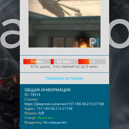
9 мин.
68 мин.
3 ч.
47% шанс, что сменится за 9 мин.
Показать историю
ОБЩАЯ ИНФОРМАЦИЯ
ID:
79319
Ссылка:
https://playmon.ru/server/157.180.58.213:27108
Адрес:
157.180.58.213:27108
Игроки:
0/8
Статус:
Включен
Владелец:
Не определён