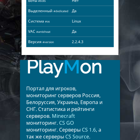
Боты
Нет
#bots
Выделенный
Да
#dedicated
Система
Linux
#os
VAC
Да
#anticheat
Версия
2.2.4.3
#version
Play
M
on
Портал для игроков,
мониторинг серверов Россия,
Белоруссия, Украина, Европа и
СНГ. Статистика и рейтинги
серверов.
Minecraft
мониторинг.
CS GO
мониторинг. Серверы
CS 1.6
, а
так же серверы
CS Source
.