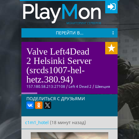
Play
M
on
МОНИТОРИНГ СЕРВЕРОВ
ПЕРЕЙТИ В...
Valve Left4Dead
2 Helsinki Server
(srcds1007-hel-
hetz.380.94)
157.180.58.213:27108
/
Left 4 Dead 2
/
Швеция
ПОДЕЛИТЬСЯ С ДРУЗЬЯМИ
c1m1_hotel
(18 минут назад)