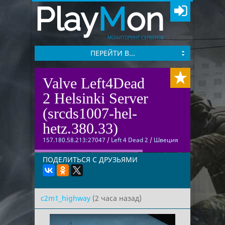
Play
M
on
МОНИТОРИНГ СЕРВЕРОВ
ПЕРЕЙТИ В...
Valve Left4Dead
2 Helsinki Server
(srcds1007-hel-
hetz.380.33)
157.180.58.213:27047
/
Left 4 Dead 2
/
Швеция
ПОДЕЛИТЬСЯ С ДРУЗЬЯМИ
c2m1_highway
(2 часа назад)