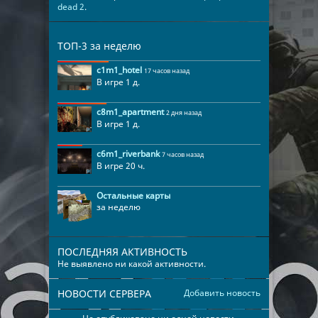
dead 2
.
ТОП-3 за неделю
c1m1_hotel
17 часов назад
В игре 1 д.
c8m1_apartment
2 дня назад
В игре 1 д.
c6m1_riverbank
7 часов назад
В игре 20 ч.
Остальные карты
за неделю
ПОСЛЕДНЯЯ АКТИВНОСТЬ
Не выявлено ни какой активности.
НОВОСТИ СЕРВЕРА
Добавить новость