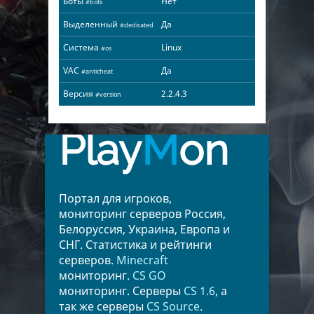
Боты
Нет
#bots
Выделенный
Да
#dedicated
Система
Linux
#os
VAC
Да
#anticheat
Версия
2.2.4.3
#version
Play
M
on
Портал для игроков,
мониторинг серверов Россия,
Белоруссия, Украина, Европа и
СНГ. Статистика и рейтинги
серверов.
Minecraft
мониторинг.
CS GO
мониторинг. Серверы
CS 1.6
, а
так же серверы
CS Source
.