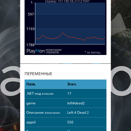
ПЕРЕМЕННЫЕ
Назв.
Знач.
.NET-код
17
#netcode
game
left4dead2
Описание
Left 4 Dead 2
#description
appid
550