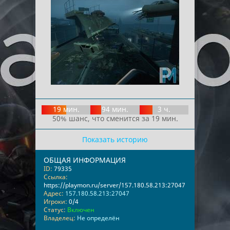
19 мин.
94 мин.
3 ч.
50% шанс, что сменится за 19 мин.
Показать историю
ОБЩАЯ ИНФОРМАЦИЯ
ID:
79335
Ссылка:
https://playmon.ru/server/157.180.58.213:27047
Адрес:
157.180.58.213:27047
Игроки:
0/4
Статус:
Включен
Владелец:
Не определён