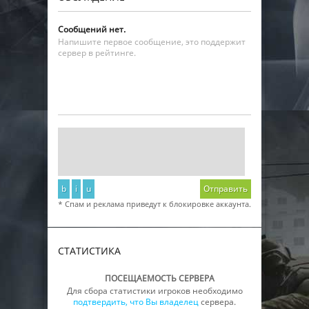
Сообщений нет.
Напишите первое сообщение, это поддержит
сервер в рейтинге.
b
i
u
Отправить
* Спам и реклама приведут к блокировке аккаунта.
СТАТИСТИКА
ПОСЕЩАЕМОСТЬ СЕРВЕРА
Для сбора статистики игроков необходимо
подтвердить, что Вы владелец
сервера.