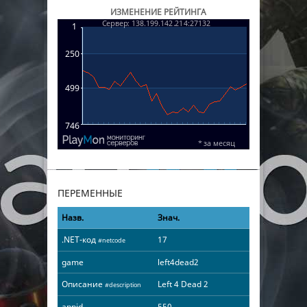
ИЗМЕНЕНИЕ РЕЙТИНГА
ПЕРЕМЕННЫЕ
Назв.
Знач.
.NET-код
17
#netcode
game
left4dead2
Описание
Left 4 Dead 2
#description
appid
550