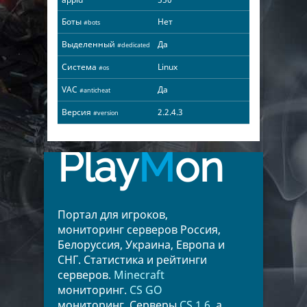
Боты
Нет
#bots
Выделенный
Да
#dedicated
Система
Linux
#os
VAC
Да
#anticheat
Версия
2.2.4.3
#version
Play
M
on
Портал для игроков,
мониторинг серверов Россия,
Белоруссия, Украина, Европа и
СНГ. Статистика и рейтинги
серверов.
Minecraft
мониторинг.
CS GO
мониторинг. Серверы
CS 1.6
, а