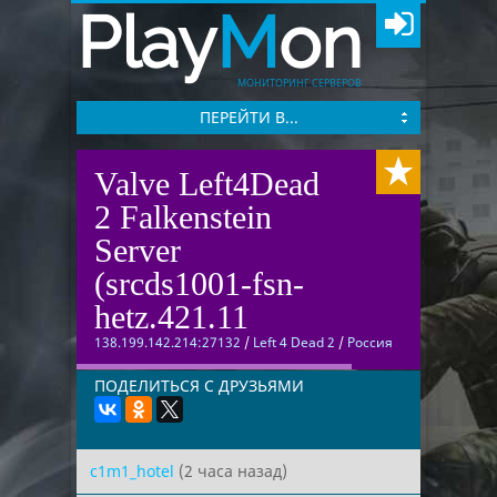
Play
M
on
МОНИТОРИНГ СЕРВЕРОВ
ПЕРЕЙТИ В...
Valve Left4Dead
2 Falkenstein
Server
(srcds1001-fsn-
hetz.421.11
138.199.142.214:27132
/
Left 4 Dead 2
/
Россия
ПОДЕЛИТЬСЯ С ДРУЗЬЯМИ
c1m1_hotel
(2 часа назад)