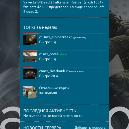
Valve Left4Dead 2 Falkenstein Server (srcds1001-
fsn-hetz.421.11 представлен в виде
сервера left
4 dead 2
.
ТОП-3 за неделю
c13m1_alpinecreek
2 дня назад
В игре 1 д.
c1m1_hotel
сейчас
В игре 1 д.
c6m1_riverbank
17 часов назад
В игре 20 ч.
Остальные карты
за неделю
ПОСЛЕДНЯЯ АКТИВНОСТЬ
Не выявлено ни какой активности.
НОВОСТИ СЕРВЕРА
Добавить новость