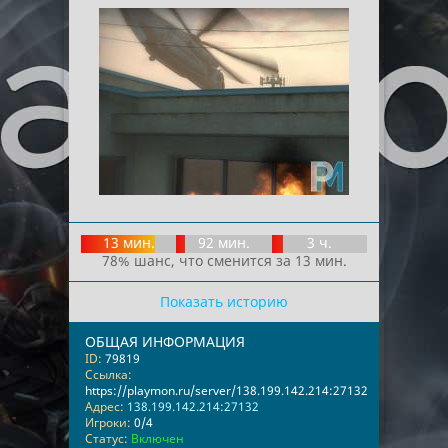
13 мин.
92 мин.
3 ч.
78% шанс, что сменится за 13 мин.
Показать историю
ОБЩАЯ ИНФОРМАЦИЯ
ID:
79819
Ссылка:
https://playmon.ru/server/138.199.142.214:27132
Адрес:
138.199.142.214:27132
Игроки:
0/4
Статус:
Включен