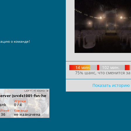
ацию о команде!
14 мин.
102 мин.
75% шанс, что сменится за
Показать историю