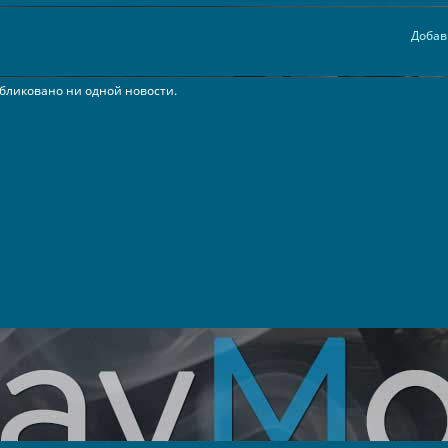
Добав
бликовано ни одной новости.