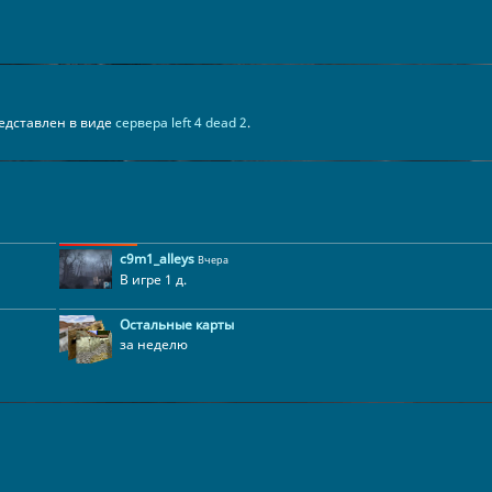
представлен в виде
сервера left 4 dead 2
.
c9m1_alleys
Вчера
В игре 1 д.
Остальные карты
за неделю