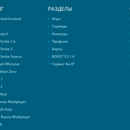
Г
РАЗДЕЛЫ
ival Evolved
Игры
Серверы
uty 4
Команды
trike 1.6
Профили
Strike 2
Карты
Strike Source
BOOST CS 1.6
al Offensive
Сервис No-IP
ition Zero
 1
 2
 Mod
eas Multiplayer
ft Auto
Russia Multiplayer
ft