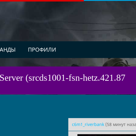
АНДЫ
ПРОФИЛИ
Server (srcds1001-fsn-hetz.421.87
c6m1_riverbank
(58 минут наза