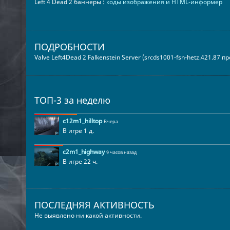
Left 4 Dead 2 баннеры :
коды изображения и HTML-информер
ПОДРОБНОСТИ
Valve Left4Dead 2 Falkenstein Server (srcds1001-fsn-hetz.421.87 
ТОП-3 за неделю
c12m1_hilltop
Вчера
В игре 1 д.
c2m1_highway
9 часов назад
В игре 22 ч.
ПОСЛЕДНЯЯ АКТИВНОСТЬ
Не выявлено ни какой активности.