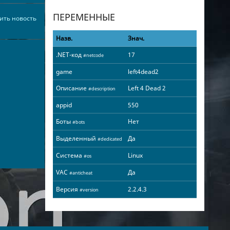
ПЕРЕМЕННЫЕ
ить новость
Назв.
Знач.
.NET-код
17
#netcode
game
left4dead2
Описание
Left 4 Dead 2
#description
appid
550
Боты
Нет
#bots
Выделенный
Да
#dedicated
Система
Linux
#os
VAC
Да
#anticheat
Версия
2.2.4.3
#version