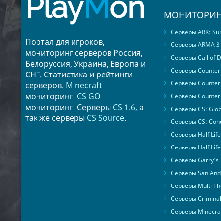
Play
M
on
МОНИТОРИН
Серверы ARK: Surv
Портал для игроков,
Серверы ARMA 3
мониторинг серверов Россия,
Серверы Call of D
Белоруссия, Украина, Европа и
Серверы Counter S
СНГ. Статистика и рейтинги
Серверы Counter 
серверов.
Minecraft
мониторинг.
CS GO
Серверы Counter 
мониторинг. Серверы
CS 1.6
, а
Серверы CS: Glob
так же серверы
CS Source
.
Серверы CS: Cond
Серверы Half Life
Серверы Half Life
Серверы Garry's
Серверы San Andr
Серверы Multi The
Серверы Criminal 
Серверы Minecra