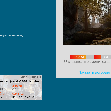
ацию о команде!
12 мин.
3 ч.
68% шанс, что сменится за
Показать историю