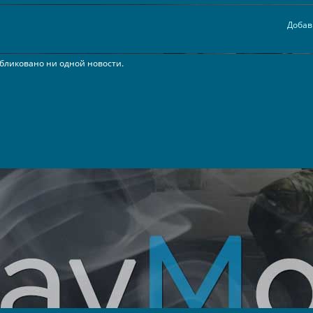
Добав
бликовано ни одной новости.