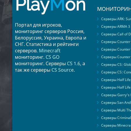
Play
M
on
МОНИТОРИН
Серверы ARK: Surv
Портал для игроков,
Серверы ARMA 3
мониторинг серверов Россия,
Серверы Call of D
Белоруссия, Украина, Европа и
Серверы Counter S
СНГ. Статистика и рейтинги
Серверы Counter 
серверов.
Minecraft
мониторинг.
CS GO
Серверы Counter 
мониторинг. Серверы
CS 1.6
, а
Серверы CS: Glob
так же серверы
CS Source
.
Серверы CS: Cond
Серверы Half Life
Серверы Half Life
Серверы Garry's
Серверы San Andr
Серверы Multi The
Серверы Criminal 
Серверы Minecra