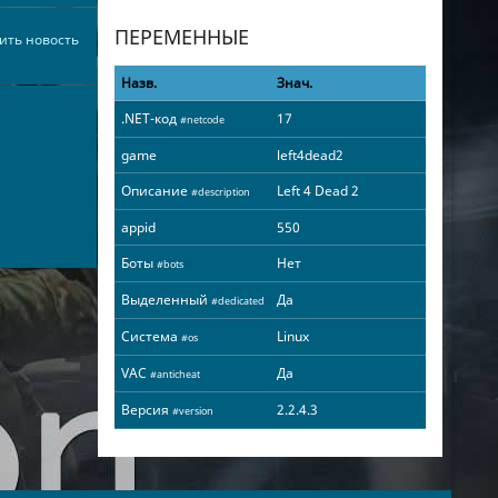
ПЕРЕМЕННЫЕ
ить новость
Назв.
Знач.
.NET-код
17
#netcode
game
left4dead2
Описание
Left 4 Dead 2
#description
appid
550
Боты
Нет
#bots
Выделенный
Да
#dedicated
Система
Linux
#os
VAC
Да
#anticheat
Версия
2.2.4.3
#version