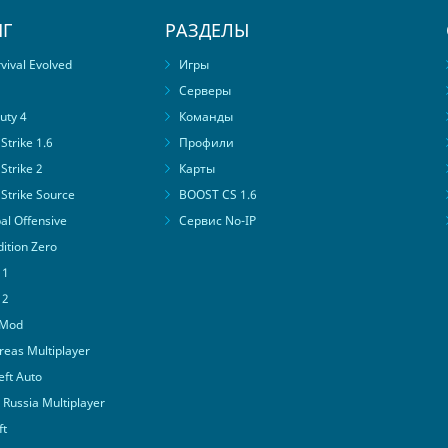
Г
РАЗДЕЛЫ
ival Evolved
Игры
Серверы
uty 4
Команды
trike 1.6
Профили
Strike 2
Карты
Strike Source
BOOST CS 1.6
al Offensive
Сервис No-IP
ition Zero
 1
 2
 Mod
eas Multiplayer
ft Auto
Russia Multiplayer
ft