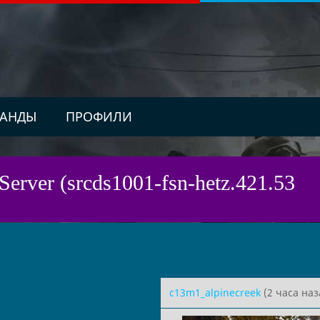
АНДЫ
ПРОФИЛИ
Server (srcds1001-fsn-hetz.421.53
c13m1_alpinecreek
(2 часа наз