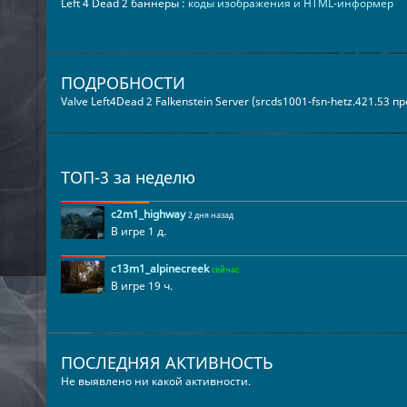
Left 4 Dead 2 баннеры :
коды изображения и HTML-информер
ПОДРОБНОСТИ
Valve Left4Dead 2 Falkenstein Server (srcds1001-fsn-hetz.421.53 
ТОП-3 за неделю
c2m1_highway
2 дня назад
В игре 1 д.
c13m1_alpinecreek
сейчас
В игре 19 ч.
ПОСЛЕДНЯЯ АКТИВНОСТЬ
Не выявлено ни какой активности.