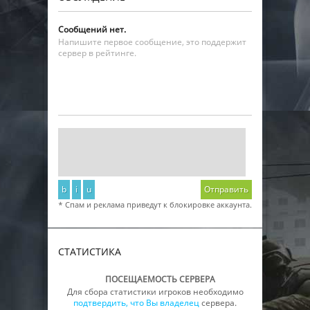
Сообщений нет.
Напишите первое сообщение, это поддержит
сервер в рейтинге.
b
i
u
Отправить
* Спам и реклама приведут к блокировке аккаунта.
СТАТИСТИКА
ПОСЕЩАЕМОСТЬ СЕРВЕРА
Для сбора статистики игроков необходимо
подтвердить, что Вы владелец
сервера.