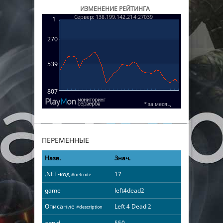
ИЗМЕНЕНИЕ РЕЙТИНГА
ПЕРЕМЕННЫЕ
Назв.
Знач.
.NET-код
17
#netcode
game
left4dead2
Описание
Left 4 Dead 2
#description
appid
550