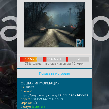
12 мин.
116 мин.
3 ч.
75% шанс, что сменится за 12 мин.
Показать историю
ОБЩАЯ ИНФОРМАЦИЯ
ID:
80087
Ссылка:
https://playmon.ru/server/138.199.142.214:27039
Адрес:
138.199.142.214:27039
Игроки:
0/4
Статус:
Включен