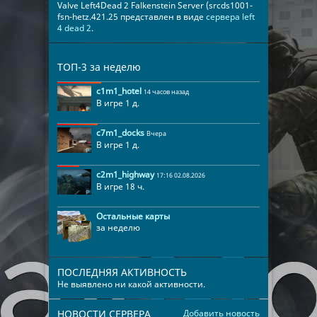
Valve Left4Dead 2 Falkenstein Server (srcds1001-
fsn-hetz.421.25 представлен в виде
сервера left
4 dead 2
.
ТОП-3 за неделю
c1m1_hotel
14 часов назад
В игре 1 д.
c7m1_docks
Вчера
В игре 1 д.
c2m1_highway
17:16 02.08.2026
В игре 18 ч.
Остальные карты
за неделю
ПОСЛЕДНЯЯ АКТИВНОСТЬ
Не выявлено ни какой активности.
НОВОСТИ СЕРВЕРА
Добавить новость