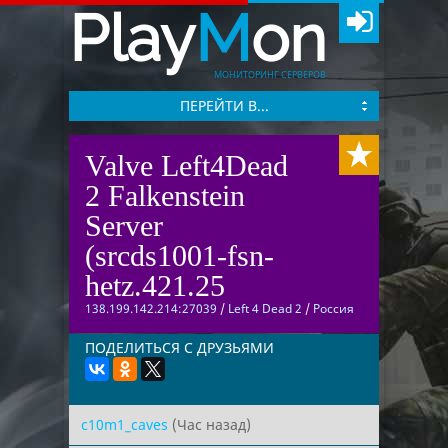
Play
M
on
МОНИТОРИНГ СЕРВЕРОВ
ПЕРЕЙТИ В...
Valve Left4Dead
2 Falkenstein
Server
(srcds1001-fsn-
hetz.421.25
138.199.142.214:27039
/
Left 4 Dead 2
/
Россия
ПОДЕЛИТЬСЯ С ДРУЗЬЯМИ
c10m1_caves
(Час назад)