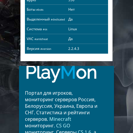
Боты
Нет
#bots
Выделенный
Да
#dedicated
Система
Linux
#os
VAC
Да
#anticheat
Версия
2.2.4.3
#version
Play
M
on
Портал для игроков,
мониторинг серверов Россия,
Белоруссия, Украина, Европа и
СНГ. Статистика и рейтинги
серверов.
Minecraft
мониторинг.
CS GO
мониторинг. Серверы
CS 1.6
, а