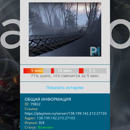
9 мин.
74 мин.
3 ч.
71% шанс, что сменится за 9 мин.
Показать историю
ОБЩАЯ ИНФОРМАЦИЯ
ID:
79822
Ссылка:
https://playmon.ru/server/138.199.142.213:27103
Адрес:
138.199.142.213:27103
Игроки:
0/4
Статус:
Включен