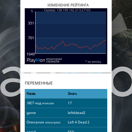
ИЗМЕНЕНИЕ РЕЙТИНГА
ПЕРЕМЕННЫЕ
Назв.
Знач.
.NET-код
17
#netcode
game
left4dead2
Описание
Left 4 Dead 2
#description
appid
550