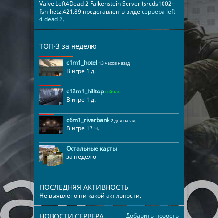
Valve Left4Dead 2 Falkenstein Server (srcds1002-
fsn-hetz.421.89 представлен в виде
сервера left
4 dead 2
.
ТОП-3 за неделю
c1m1_hotel
13 часов назад
В игре 1 д.
c12m1_hilltop
сейчас
В игре 1 д.
c6m1_riverbank
2 дня назад
В игре 17 ч.
Остальные карты
за неделю
ПОСЛЕДНЯЯ АКТИВНОСТЬ
Не выявлено ни какой активности.
НОВОСТИ СЕРВЕРА
Добавить новость