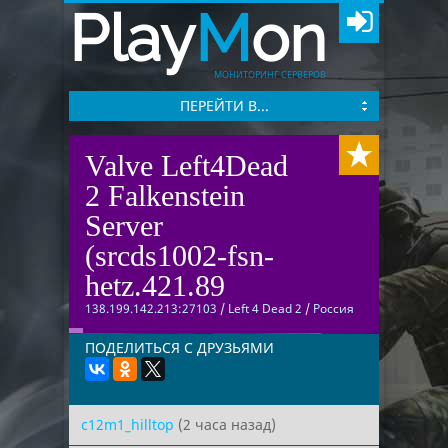
Play
M
on
МОНИТОРИНГ СЕРВЕРОВ
ПЕРЕЙТИ В...
Valve Left4Dead
2 Falkenstein
Server
(srcds1002-fsn-
hetz.421.89
138.199.142.213:27103
/
Left 4 Dead 2
/
Россия
ПОДЕЛИТЬСЯ С ДРУЗЬЯМИ
c12m1_hilltop
(2 часа назад)