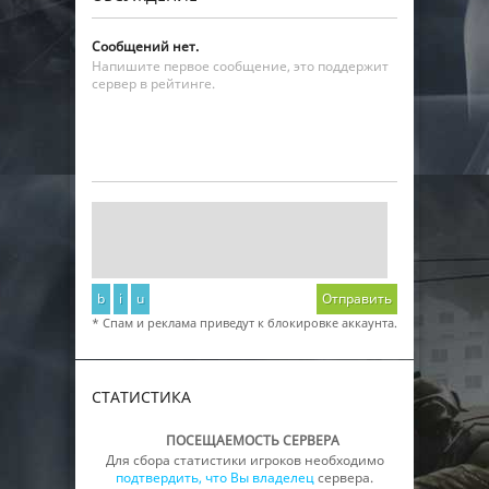
Сообщений нет.
Напишите первое сообщение, это поддержит
сервер в рейтинге.
b
i
u
Отправить
* Спам и реклама приведут к блокировке аккаунта.
СТАТИСТИКА
ПОСЕЩАЕМОСТЬ СЕРВЕРА
Для сбора статистики игроков необходимо
подтвердить, что Вы владелец
сервера.