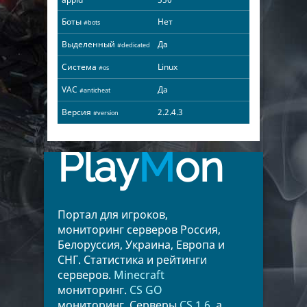
Боты
Нет
#bots
Выделенный
Да
#dedicated
Система
Linux
#os
VAC
Да
#anticheat
Версия
2.2.4.3
#version
Play
M
on
Портал для игроков,
мониторинг серверов Россия,
Белоруссия, Украина, Европа и
СНГ. Статистика и рейтинги
серверов.
Minecraft
мониторинг.
CS GO
мониторинг. Серверы
CS 1.6
, а