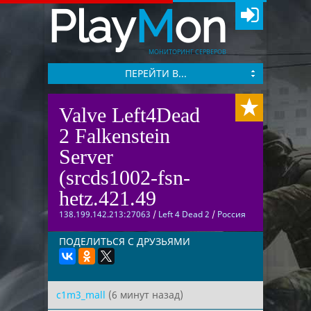
Play
M
on
МОНИТОРИНГ СЕРВЕРОВ
ПЕРЕЙТИ В...
Valve Left4Dead
2 Falkenstein
Server
(srcds1002-fsn-
hetz.421.49
138.199.142.213:27063
/
Left 4 Dead 2
/
Россия
ПОДЕЛИТЬСЯ С ДРУЗЬЯМИ
c1m3_mall
(6 минут назад)