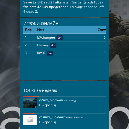
Valve Left4Dead 2 Falkenstein Server (srcds1002-
fsn-hetz.421.49 представлен в виде
сервера left
4 dead 2
.
ИГРОКИ ОНЛАЙН
Поз.
Имя
Счет
Время
1
EXchangee
6
00:43:04
бот
2
Harvey
0
00:43:04
бот
3
Kml0
6
00:43:04
бот
ТОП-3 за неделю
c2m1_highway
Час назад
В игре 1 д.
c14m1_junkyard
6 часов назад
В игре 1 д.