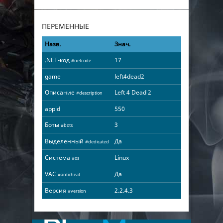
ПЕРЕМЕННЫЕ
Назв.
Знач.
.NET-код
17
#netcode
game
left4dead2
Описание
Left 4 Dead 2
#description
appid
550
Боты
3
#bots
Выделенный
Да
#dedicated
Система
Linux
#os
VAC
Да
#anticheat
Версия
2.2.4.3
#version