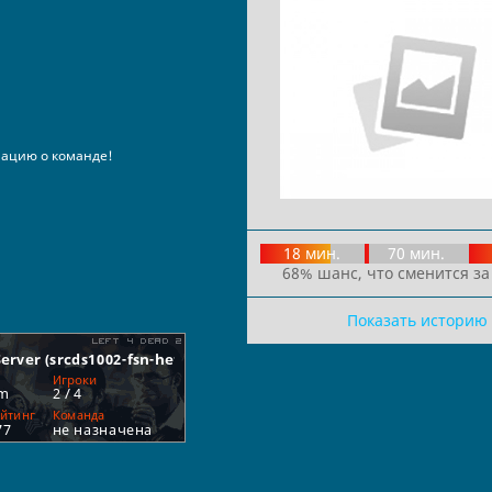
ацию о команде!
18 мин.
70 мин.
68% шанс, что сменится за
Показать историю