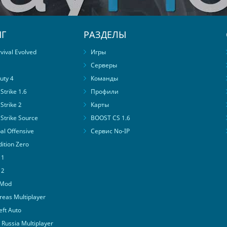
Г
РАЗДЕЛЫ
ival Evolved
Игры
Серверы
uty 4
Команды
trike 1.6
Профили
Strike 2
Карты
Strike Source
BOOST CS 1.6
al Offensive
Сервис No-IP
ition Zero
 1
 2
 Mod
eas Multiplayer
ft Auto
Russia Multiplayer