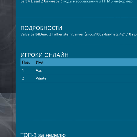
Left 4 Dead 2 баннеры :
коды изображения и HTML-информер
ПОДРОБНОСТИ
Valve Left4Dead 2 Falkenstein Server (srcds1002-fsn-hetz.421.10 
ИГРОКИ ОНЛАЙН
Поз.
Имя
1
Azs
2
Vitiate
ТОП-3 за неделю