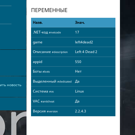
ПЕРЕМЕННЫЕ
Назв.
Знач.
.NET-код
17
#netcode
game
left4dead2
Описание
Left 4 Dead 2
#description
appid
550
Боты
Нет
#bots
Выделенный
Да
#dedicated
ить новость
Система
Linux
#os
VAC
Да
#anticheat
Версия
2.2.4.3
#version