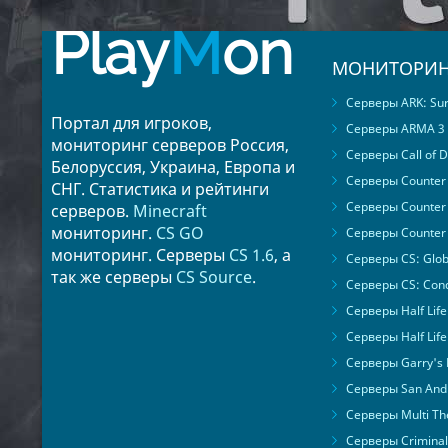
Play
M
on
МОНИТОРИН
Серверы ARK: Surv
Портал для игроков,
Серверы ARMA 3
мониторинг серверов Россия,
Серверы Call of D
Белоруссия, Украина, Европа и
Серверы Counter S
СНГ. Статистика и рейтинги
Серверы Counter 
серверов.
Minecraft
мониторинг.
CS GO
Серверы Counter 
мониторинг. Серверы
CS 1.6
, а
Серверы CS: Glob
так же серверы
CS Source
.
Серверы CS: Cond
Серверы Half Life
Серверы Half Life
Серверы Garry's
Серверы San Andr
Серверы Multi The
Серверы Criminal 