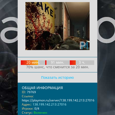
20 мин.
91 мин.
3 ч.
70% шанс, что сменится за 20 мин.
Показать историю
ОБЩАЯ ИНФОРМАЦИЯ
ID:
79769
Ссылка:
https://playmon.ru/server/138.199.142.213:27016
Адрес:
138.199.142.213:27016
Игроки:
0/4
Статус:
Включен