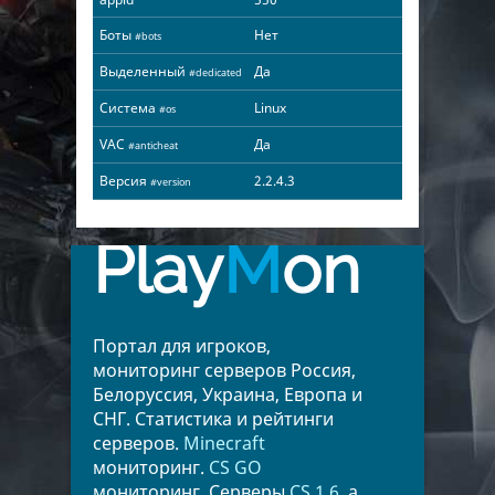
Боты
Нет
#bots
Выделенный
Да
#dedicated
Система
Linux
#os
VAC
Да
#anticheat
Версия
2.2.4.3
#version
Play
M
on
Портал для игроков,
мониторинг серверов Россия,
Белоруссия, Украина, Европа и
СНГ. Статистика и рейтинги
серверов.
Minecraft
мониторинг.
CS GO
мониторинг. Серверы
CS 1.6
, а