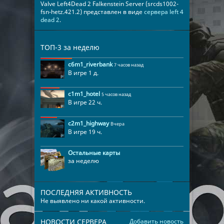
Valve Left4Dead 2 Falkenstein Server (srcds1002-
fsn-hetz.421.2) представлен в виде
сервера left 4
dead 2
.
ТОП-3 за неделю
c6m1_riverbank
7 часов назад
В игре 1 д.
c1m1_hotel
5 часов назад
В игре 22 ч.
c2m1_highway
Вчера
В игре 19 ч.
Остальные карты
за неделю
ПОСЛЕДНЯЯ АКТИВНОСТЬ
Не выявлено ни какой активности.
НОВОСТИ СЕРВЕРА
Добавить новость