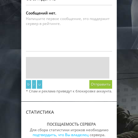
Сообщений нет.
Напишите первое сообщение, это поддержит
сервер в рейтинге.
b
i
u
Отправить
* Спам и реклама приведут к блокировке аккаунта.
СТАТИСТИКА
ПОСЕЩАЕМОСТЬ СЕРВЕРА
Для сбора статистики игроков необходимо
подтвердить, что Вы владелец
сервера.