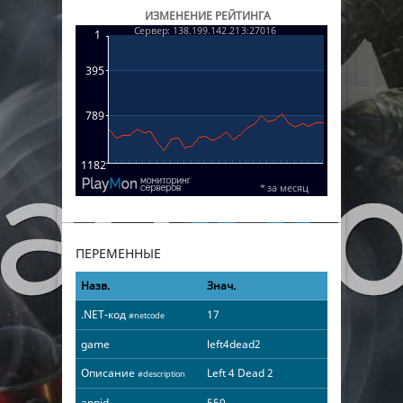
ИЗМЕНЕНИЕ РЕЙТИНГА
ПЕРЕМЕННЫЕ
Назв.
Знач.
.NET-код
17
#netcode
game
left4dead2
Описание
Left 4 Dead 2
#description
appid
550