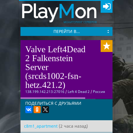
Play
M
on
МОНИТОРИНГ СЕРВЕРОВ
ПЕРЕЙТИ В...
Valve Left4Dead
2 Falkenstein
Server
(srcds1002-fsn-
hetz.421.2)
138.199.142.213:27016
/
Left 4 Dead 2
/
Россия
ПОДЕЛИТЬСЯ С ДРУЗЬЯМИ
c8m1_apartment
(2 часа назад)