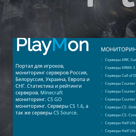
Play
M
on
МОНИТОРИН
Серверы ARK: Surv
Портал для игроков,
Серверы ARMA 3
мониторинг серверов Россия,
Серверы Call of D
Белоруссия, Украина, Европа и
Серверы Counter S
СНГ. Статистика и рейтинги
Серверы Counter 
серверов.
Minecraft
мониторинг.
CS GO
Серверы Counter 
мониторинг. Серверы
CS 1.6
, а
Серверы CS: Glob
так же серверы
CS Source
.
Серверы CS: Cond
Серверы Half Life
Серверы Half Life