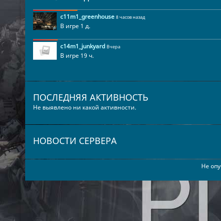
c11m1_greenhouse
8 часов назад
В игре 1 д.
c14m1_junkyard
Вчера
В игре 19 ч.
ПОСЛЕДНЯЯ АКТИВНОСТЬ
Не выявлено ни какой активности.
НОВОСТИ СЕРВЕРА
Не опу