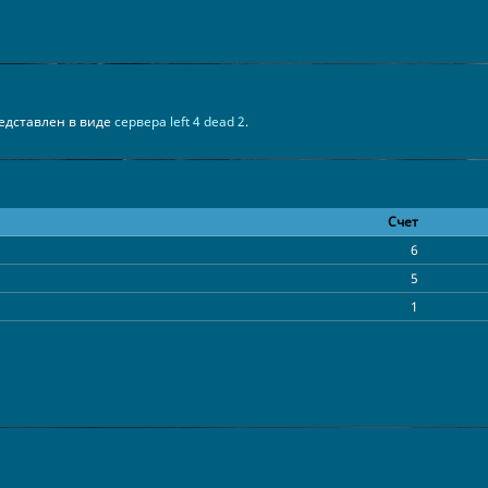
представлен в виде
сервера left 4 dead 2
.
Счет
6
5
1