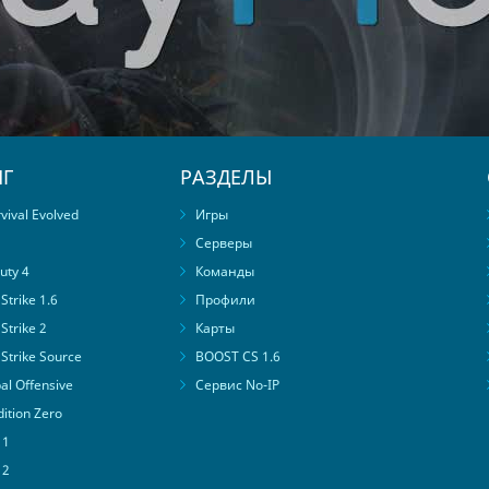
Г
РАЗДЕЛЫ
ival Evolved
Игры
Серверы
uty 4
Команды
trike 1.6
Профили
Strike 2
Карты
Strike Source
BOOST CS 1.6
al Offensive
Сервис No-IP
ition Zero
 1
 2