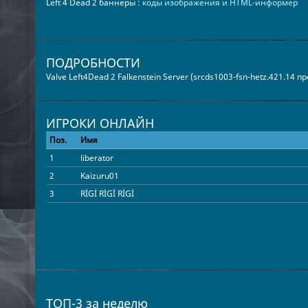
Left 4 Dead 2 баннеры :
коды изображения и HTML-информер
ПОДРОБНОСТИ
Valve Left4Dead 2 Falkenstein Server (srcds1003-fsn-hetz.421.14 
ИГРОКИ ОНЛАЙН
Поз.
Имя
1
liberator
2
Kaizuru01
3
RİGİ RİGİ RİGİ
ТОП-3 за неделю