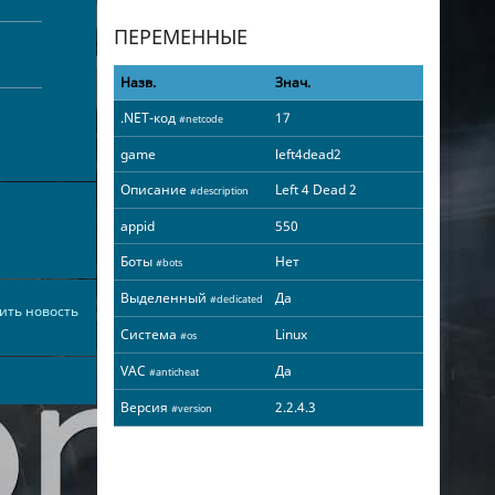
ПЕРЕМЕННЫЕ
Назв.
Знач.
.NET-код
17
#netcode
game
left4dead2
Описание
Left 4 Dead 2
#description
appid
550
Боты
Нет
#bots
Выделенный
Да
#dedicated
ить новость
Система
Linux
#os
VAC
Да
#anticheat
Версия
2.2.4.3
#version