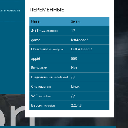
ПЕРЕМЕННЫЕ
ить новость
Назв.
Знач.
.NET-код
17
#netcode
game
left4dead2
Описание
Left 4 Dead 2
#description
appid
550
Боты
Нет
#bots
Выделенный
Да
#dedicated
Система
Linux
#os
VAC
Да
#anticheat
Версия
2.2.4.3
#version