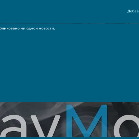
Добав
бликовано ни одной новости.