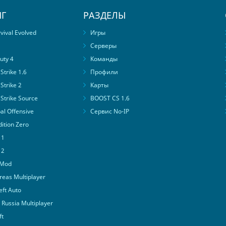
Г
РАЗДЕЛЫ
ival Evolved
Игры
Серверы
uty 4
Команды
trike 1.6
Профили
Strike 2
Карты
Strike Source
BOOST CS 1.6
al Offensive
Сервис No-IP
ition Zero
 1
 2
 Mod
eas Multiplayer
ft Auto
Russia Multiplayer
ft