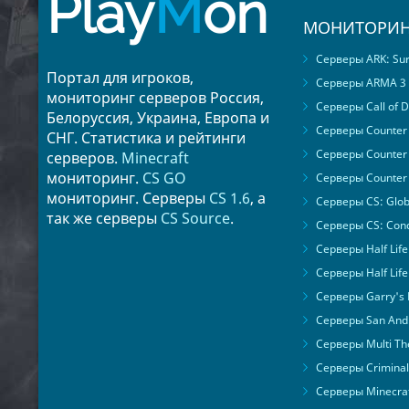
Play
M
on
МОНИТОРИН
Серверы ARK: Surv
Портал для игроков,
Серверы ARMA 3
мониторинг серверов Россия,
Серверы Call of D
Белоруссия, Украина, Европа и
Серверы Counter S
СНГ. Статистика и рейтинги
Серверы Counter 
серверов.
Minecraft
мониторинг.
CS GO
Серверы Counter 
мониторинг. Серверы
CS 1.6
, а
Серверы CS: Glob
так же серверы
CS Source
.
Серверы CS: Cond
Серверы Half Life
Серверы Half Life
Серверы Garry's
Серверы San Andr
Серверы Multi The
Серверы Criminal 
Серверы Minecra