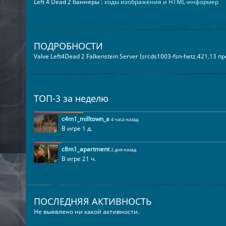
Left 4 Dead 2 баннеры :
коды изображения и HTML-информер
ПОДРОБНОСТИ
Valve Left4Dead 2 Falkenstein Server (srcds1003-fsn-hetz.421.13 
ТОП-3 за неделю
c4m1_milltown_a
4 часа назад
В игре 1 д.
c8m1_apartment
2 дня назад
В игре 21 ч.
ПОСЛЕДНЯЯ АКТИВНОСТЬ
Не выявлено ни какой активности.