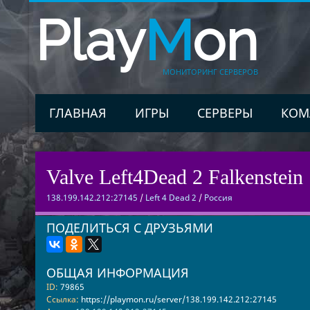
Play
M
on
МОНИТОРИНГ СЕРВЕРОВ
ГЛАВНАЯ
ИГРЫ
СЕРВЕРЫ
КОМ
Valve Left4Dead 2 Falkenstein 
138.199.142.212:27145
/
Left 4 Dead 2
/
Россия
ПОДЕЛИТЬСЯ С ДРУЗЬЯМИ
ОБЩАЯ ИНФОРМАЦИЯ
ID:
79865
Ссылка:
https://playmon.ru/server/138.199.142.212:27145