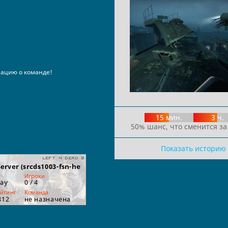
ацию о команде!
15 мин.
3 ч.
50% шанс, что сменится за
Показать историю