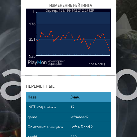
ИЗМЕНЕНИЕ РЕЙТИНГА
ПЕРЕМЕННЫЕ
Назв.
Знач.
.NET-код
17
#netcode
game
left4dead2
Описание
Left 4 Dead 2
#description
appid
550