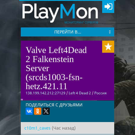
Play
M
on
МОНИТОРИНГ СЕРВЕРОВ
ПЕРЕЙТИ В...
Valve Left4Dead
2 Falkenstein
Server
(srcds1003-fsn-
hetz.421.11
138.199.142.212:27129
/
Left 4 Dead 2
/
Россия
ПОДЕЛИТЬСЯ С ДРУЗЬЯМИ
c10m1_caves
(Час назад)