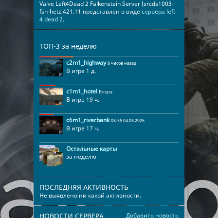
Valve Left4Dead 2 Falkenstein Server (srcds1003-
fsn-hetz.421.11 представлен в виде
сервера left
4 dead 2
.
ТОП-3 за неделю
c2m1_highway
8 часов назад
В игре 1 д.
c1m1_hotel
Вчера
В игре 19 ч.
c6m1_riverbank
08:55 04.08.2026
В игре 17 ч.
Остальные карты
за неделю
ПОСЛЕДНЯЯ АКТИВНОСТЬ
Не выявлено ни какой активности.
НОВОСТИ СЕРВЕРА
Добавить новость