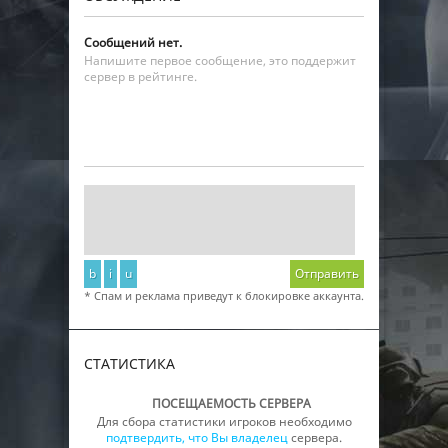
Сообщений нет.
Напишите первое сообщение, это поддержит
сервер в рейтинге.
b
i
u
Отправить
* Спам и реклама приведут к блокировке аккаунта.
СТАТИСТИКА
ПОСЕЩАЕМОСТЬ СЕРВЕРА
Для сбора статистики игроков необходимо
подтвердить, что Вы владелец
сервера.