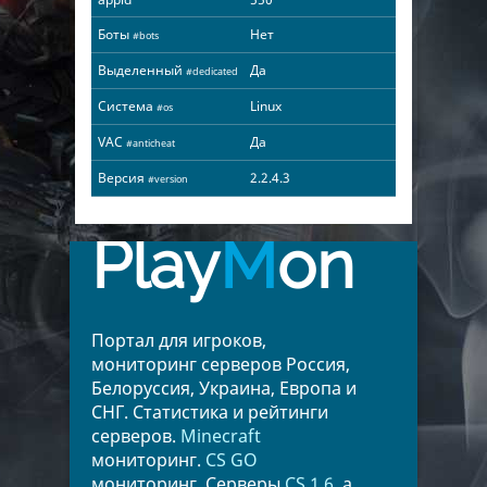
Боты
Нет
#bots
Выделенный
Да
#dedicated
Система
Linux
#os
VAC
Да
#anticheat
Версия
2.2.4.3
#version
Play
M
on
Портал для игроков,
мониторинг серверов Россия,
Белоруссия, Украина, Европа и
СНГ. Статистика и рейтинги
серверов.
Minecraft
мониторинг.
CS GO
мониторинг. Серверы
CS 1.6
, а