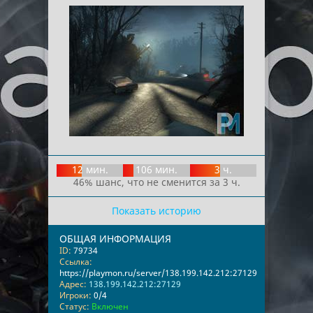
12 мин.
106 мин.
3 ч.
46% шанс, что не сменится за 3 ч.
Показать историю
ОБЩАЯ ИНФОРМАЦИЯ
ID:
79734
Ссылка:
https://playmon.ru/server/138.199.142.212:27129
Адрес:
138.199.142.212:27129
Игроки:
0/4
Статус:
Включен