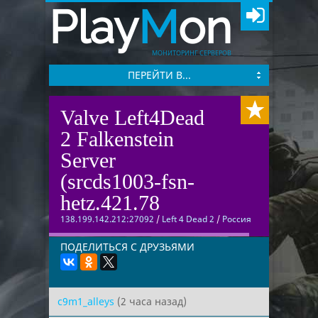
Play
M
on
МОНИТОРИНГ СЕРВЕРОВ
ПЕРЕЙТИ В...
Valve Left4Dead
2 Falkenstein
Server
(srcds1003-fsn-
hetz.421.78
138.199.142.212:27092
/
Left 4 Dead 2
/
Россия
ПОДЕЛИТЬСЯ С ДРУЗЬЯМИ
c9m1_alleys
(2 часа назад)