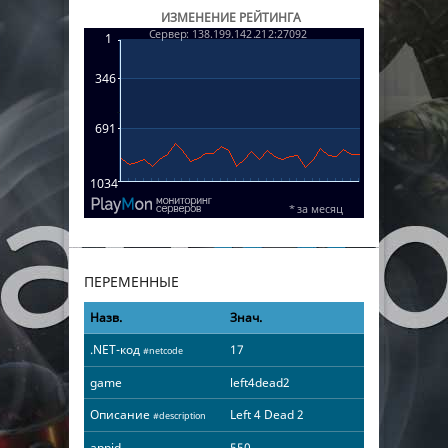
ИЗМЕНЕНИЕ РЕЙТИНГА
ПЕРЕМЕННЫЕ
Назв.
Знач.
.NET-код
17
#netcode
game
left4dead2
Описание
Left 4 Dead 2
#description
appid
550