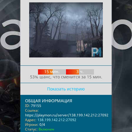
15 мин.
3 ч.
53% шанс, что сменится за 15 мин.
Показать историю
ОБЩАЯ ИНФОРМАЦИЯ
ID:
79155
Ссылка:
https://playmon.ru/server/138.199.142.212:27092
Адрес:
138.199.142.212:27092
Игроки:
0/4
Статус:
Включен