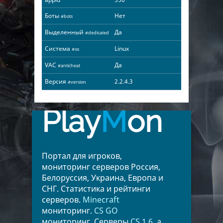
Боты
Нет
#bots
Выделенный
Да
#dedicated
Система
Linux
#os
VAC
Да
#anticheat
Версия
2.2.4.3
#version
Play
M
on
Портал для игроков,
мониторинг серверов Россия,
Белоруссия, Украина, Европа и
СНГ. Статистика и рейтинги
серверов.
Minecraft
мониторинг.
CS GO
мониторинг. Серверы
CS 1.6
, а