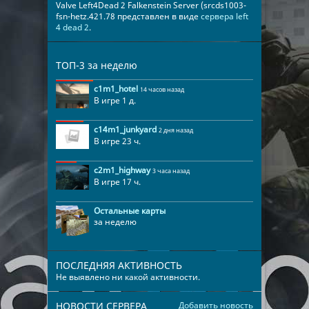
Valve Left4Dead 2 Falkenstein Server (srcds1003-
fsn-hetz.421.78 представлен в виде
сервера left
4 dead 2
.
ТОП-3 за неделю
c1m1_hotel
14 часов назад
В игре 1 д.
c14m1_junkyard
2 дня назад
В игре 23 ч.
c2m1_highway
3 часа назад
В игре 17 ч.
Остальные карты
за неделю
ПОСЛЕДНЯЯ АКТИВНОСТЬ
Не выявлено ни какой активности.
НОВОСТИ СЕРВЕРА
Добавить новость