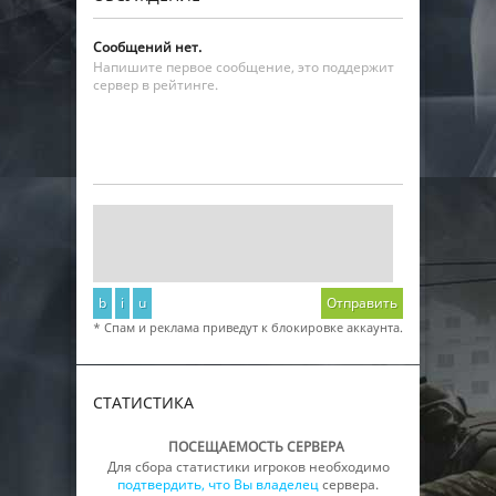
Сообщений нет.
Напишите первое сообщение, это поддержит
сервер в рейтинге.
b
i
u
Отправить
* Спам и реклама приведут к блокировке аккаунта.
СТАТИСТИКА
ПОСЕЩАЕМОСТЬ СЕРВЕРА
Для сбора статистики игроков необходимо
подтвердить, что Вы владелец
сервера.