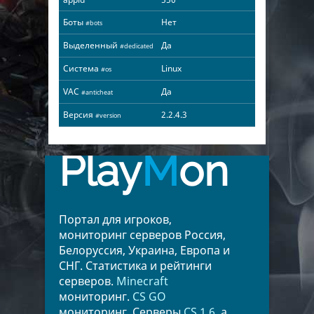
Боты
Нет
#bots
Выделенный
Да
#dedicated
Система
Linux
#os
VAC
Да
#anticheat
Версия
2.2.4.3
#version
Play
M
on
Портал для игроков,
мониторинг серверов Россия,
Белоруссия, Украина, Европа и
СНГ. Статистика и рейтинги
серверов.
Minecraft
мониторинг.
CS GO
мониторинг. Серверы
CS 1.6
, а