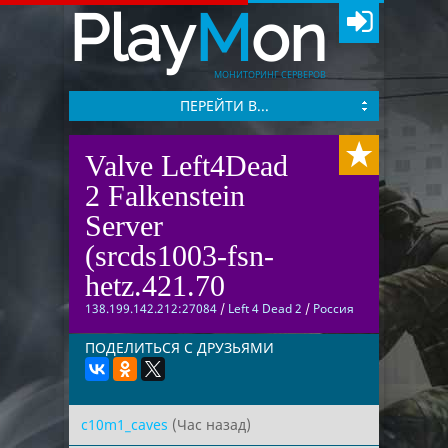
Play
M
on
МОНИТОРИНГ СЕРВЕРОВ
ПЕРЕЙТИ В...
Valve Left4Dead
2 Falkenstein
Server
(srcds1003-fsn-
hetz.421.70
138.199.142.212:27084
/
Left 4 Dead 2
/
Россия
ПОДЕЛИТЬСЯ С ДРУЗЬЯМИ
c10m1_caves
(Час назад)