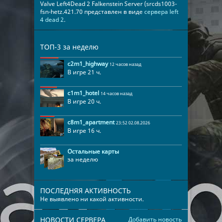
Valve Left4Dead 2 Falkenstein Server (srcds1003-
fsn-hetz.421.70 представлен в виде
сервера left
4 dead 2
.
ТОП-3 за неделю
c2m1_highway
12 часов назад
В игре 21 ч.
c1m1_hotel
14 часов назад
В игре 20 ч.
c8m1_apartment
23:52 02.08.2026
В игре 16 ч.
Остальные карты
за неделю
ПОСЛЕДНЯЯ АКТИВНОСТЬ
Не выявлено ни какой активности.
НОВОСТИ СЕРВЕРА
Добавить новость