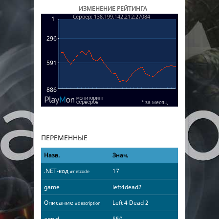
ИЗМЕНЕНИЕ РЕЙТИНГА
ПЕРЕМЕННЫЕ
Назв.
Знач.
.NET-код
17
#netcode
game
left4dead2
Описание
Left 4 Dead 2
#description
appid
550