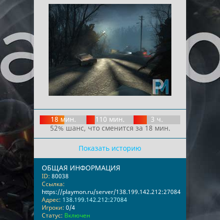
18 мин.
110 мин.
3 ч.
52% шанс, что сменится за 18 мин.
Показать историю
ОБЩАЯ ИНФОРМАЦИЯ
ID:
80038
Ссылка:
https://playmon.ru/server/138.199.142.212:27084
Адрес:
138.199.142.212:27084
Игроки:
0/4
Статус:
Включен