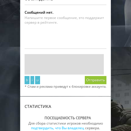
Сообщений нет.
Напишите первое сообщение, это поддержит
сервер в рейтинге.
b
i
u
Отправить
* Спам и реклама приведут к блокировке аккаунта.
СТАТИСТИКА
ПОСЕЩАЕМОСТЬ СЕРВЕРА
Для сбора статистики игроков необходимо
подтвердить, что Вы владелец
сервера.