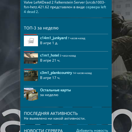
Valve Left4Dead 2 Falkenstein Server (srcds1003-
fsn-hetz.421.62 представлен в виде
сервера left
4 dead 2
.
ТОП-3 за неделю
c14m1_junkyard
7 часов назад
В игре 1 д.
c1m1_hotel
3 часа назад
В игре 21 ч.
c3m1_plankcountry
14 часов назад
В игре 17 ч.
Остальные карты
за неделю
ПОСЛЕДНЯЯ АКТИВНОСТЬ
Не выявлено ни какой активности.
НОВОСТИ СЕРВЕРА
Добавить новость