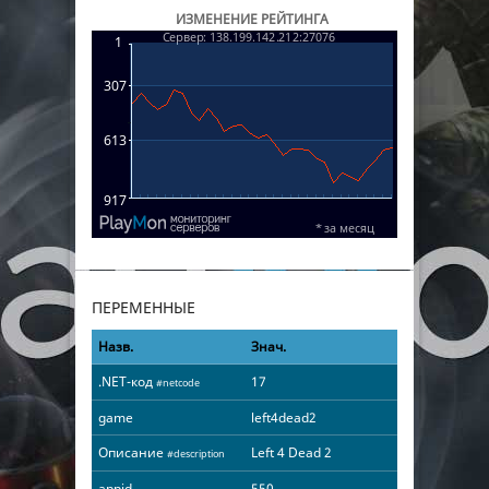
ИЗМЕНЕНИЕ РЕЙТИНГА
ПЕРЕМЕННЫЕ
Назв.
Знач.
.NET-код
17
#netcode
game
left4dead2
Описание
Left 4 Dead 2
#description
appid
550