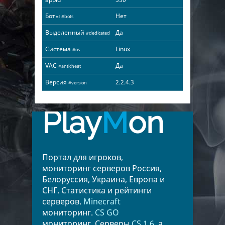
Боты
Нет
#bots
Выделенный
Да
#dedicated
Система
Linux
#os
VAC
Да
#anticheat
Версия
2.2.4.3
#version
Play
M
on
Портал для игроков,
мониторинг серверов Россия,
Белоруссия, Украина, Европа и
СНГ. Статистика и рейтинги
серверов.
Minecraft
мониторинг.
CS GO
мониторинг. Серверы
CS 1.6
, а