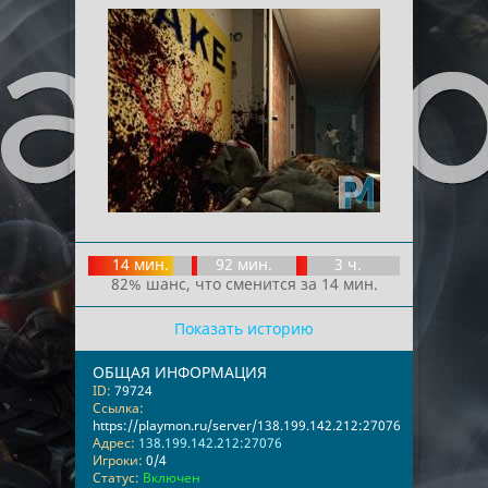
14 мин.
92 мин.
3 ч.
82% шанс, что сменится за 14 мин.
Показать историю
ОБЩАЯ ИНФОРМАЦИЯ
ID:
79724
Ссылка:
https://playmon.ru/server/138.199.142.212:27076
Адрес:
138.199.142.212:27076
Игроки:
0/4
Статус:
Включен