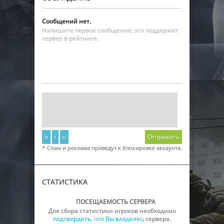
Сообщений нет.
Напишите первое сообщение, это поддержит
сервер в рейтинге.
b
i
u
Отправить
* Спам и реклама приведут к блокировке аккаунта.
СТАТИСТИКА
ПОСЕЩАЕМОСТЬ СЕРВЕРА
Для сбора статистики игроков необходимо
подтвердить, что Вы владелец
сервера.