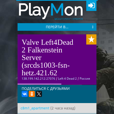
Play
M
on
МОНИТОРИНГ СЕРВЕРОВ
ПЕРЕЙТИ В...
Valve Left4Dead
2 Falkenstein
Server
(srcds1003-fsn-
hetz.421.62
138.199.142.212:27076
/
Left 4 Dead 2
/
Россия
ПОДЕЛИТЬСЯ С ДРУЗЬЯМИ
c8m1_apartment
(2 часа назад)