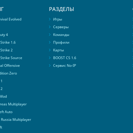
Г
РАЗДЕЛЫ
ival Evolved
Игры
Серверы
uty 4
Команды
trike 1.6
Профили
Strike 2
Карты
Strike Source
BOOST CS 1.6
al Offensive
Сервис No-IP
ition Zero
 1
 2
 Mod
eas Multiplayer
ft Auto
Russia Multiplayer
ft