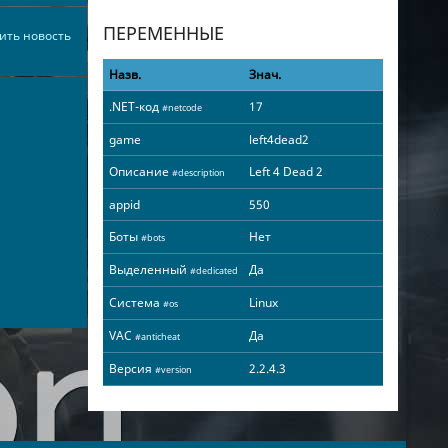
ПЕРЕМЕННЫЕ
ить новость
Назв.
Знач.
.NET-код
17
#netcode
game
left4dead2
Описание
Left 4 Dead 2
#description
appid
550
Боты
Нет
#bots
Выделенный
Да
#dedicated
Система
Linux
#os
VAC
Да
#anticheat
Версия
2.2.4.3
#version