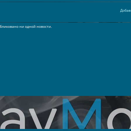
Добав
бликовано ни одной новости.