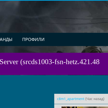
АНДЫ
ПРОФИЛИ
Server (srcds1003-fsn-hetz.421.48
c8m1_apartment
(Час назад)