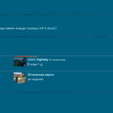
представлен в виде
сервера left 4 dead 2
.
c2m1_highway
10 часов назад
В игре 1 д.
Остальные карты
за неделю