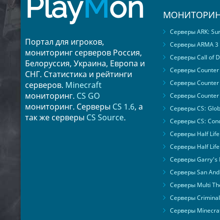
Play
M
on
МОНИТОРИН
Серверы ARK: Surv
Портал для игроков,
Серверы ARMA 3
мониторинг серверов Россия,
Серверы Call of D
Белоруссия, Украина, Европа и
Серверы Counter S
СНГ. Статистика и рейтинги
Серверы Counter 
серверов.
Minecraft
мониторинг.
CS GO
Серверы Counter 
мониторинг. Серверы
CS 1.6
, а
Серверы CS: Glob
так же серверы
CS Source
.
Серверы CS: Cond
Серверы Half Life
Серверы Half Life
Серверы Garry's
Серверы San Andr
Серверы Multi The
Серверы Criminal 
Серверы Minecra