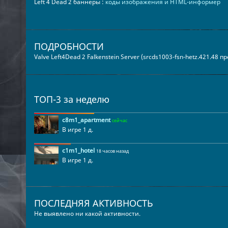
Left 4 Dead 2 баннеры :
коды изображения и HTML-информер
ПОДРОБНОСТИ
Valve Left4Dead 2 Falkenstein Server (srcds1003-fsn-hetz.421.48 
ТОП-3 за неделю
c8m1_apartment
сейчас
В игре 1 д.
c1m1_hotel
18 часов назад
В игре 1 д.
ПОСЛЕДНЯЯ АКТИВНОСТЬ
Не выявлено ни какой активности.