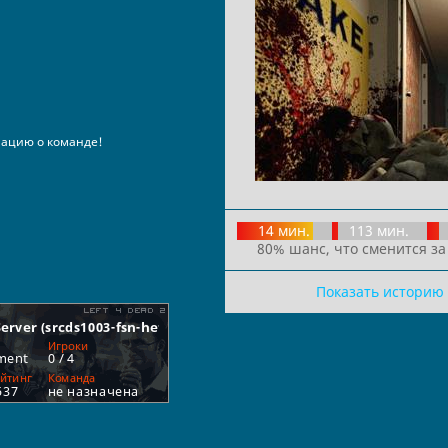
ацию о команде!
14 мин.
113 мин.
80% шанс, что сменится за
Показать историю