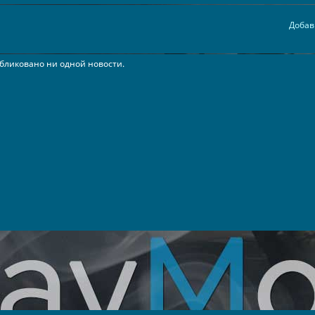
Добав
бликовано ни одной новости.