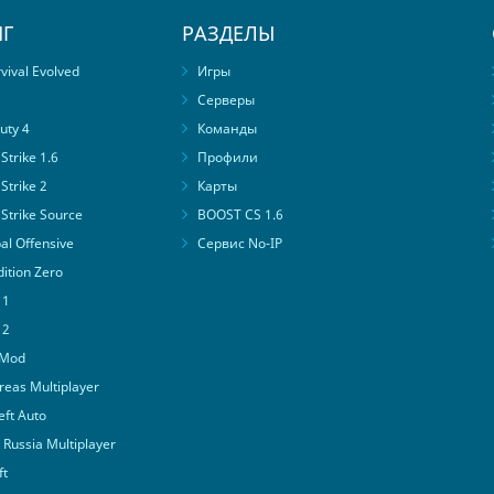
Г
РАЗДЕЛЫ
ival Evolved
Игры
Серверы
uty 4
Команды
trike 1.6
Профили
Strike 2
Карты
Strike Source
BOOST CS 1.6
al Offensive
Сервис No-IP
ition Zero
 1
 2
 Mod
eas Multiplayer
ft Auto
Russia Multiplayer
ft