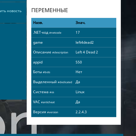
ПЕРЕМЕННЫЕ
ить новость
Назв.
Знач.
.NET-код
17
#netcode
game
left4dead2
Описание
Left 4 Dead 2
#description
appid
550
Боты
Нет
#bots
Выделенный
Да
#dedicated
Система
Linux
#os
VAC
Да
#anticheat
Версия
2.2.4.3
#version