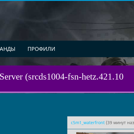
АНДЫ
ПРОФИЛИ
Server (srcds1004-fsn-hetz.421.10
c5m1_waterfront
(39 минут наз