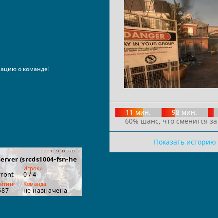
ацию о команде!
11 мин.
98 мин.
60% шанс, что сменится за
Показать историю