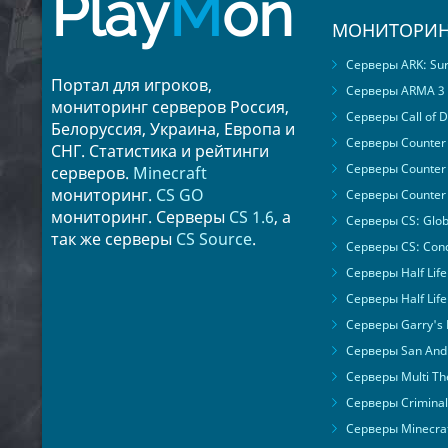
Play
M
on
МОНИТОРИН
Серверы ARK: Surv
Портал для игроков,
Серверы ARMA 3
мониторинг серверов Россия,
Серверы Call of D
Белоруссия, Украина, Европа и
Серверы Counter S
СНГ. Статистика и рейтинги
Серверы Counter 
серверов.
Minecraft
мониторинг.
CS GO
Серверы Counter 
мониторинг. Серверы
CS 1.6
, а
Серверы CS: Glob
так же серверы
CS Source
.
Серверы CS: Cond
Серверы Half Life
Серверы Half Life
Серверы Garry's
Серверы San Andr
Серверы Multi The
Серверы Criminal 
Серверы Minecra