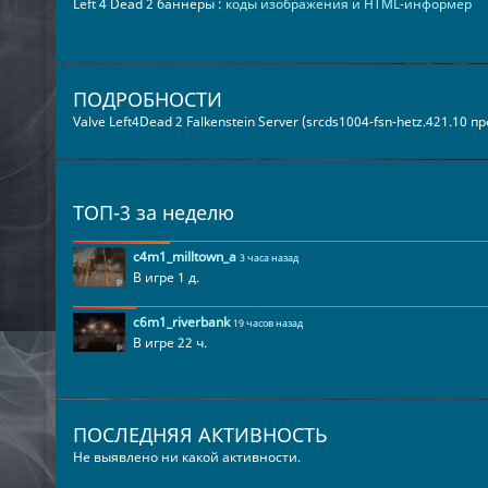
Left 4 Dead 2 баннеры :
коды изображения и HTML-информер
ПОДРОБНОСТИ
Valve Left4Dead 2 Falkenstein Server (srcds1004-fsn-hetz.421.10 
ТОП-3 за неделю
c4m1_milltown_a
3 часа назад
В игре 1 д.
c6m1_riverbank
19 часов назад
В игре 22 ч.
ПОСЛЕДНЯЯ АКТИВНОСТЬ
Не выявлено ни какой активности.