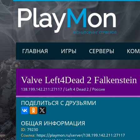
Play
M
on
МОНИТОРИНГ СЕРВЕРОВ
ГЛАВНАЯ
ИГРЫ
СЕРВЕРЫ
КОМ
Valve Left4Dead 2 Falkenstein 
138.199.142.211:27117
/
Left 4 Dead 2
/
Россия
ПОДЕЛИТЬСЯ С ДРУЗЬЯМИ
ОБЩАЯ ИНФОРМАЦИЯ
ID:
79230
Ссылка:
https://playmon.ru/server/138.199.142.211:27117